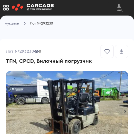
Вход
Аукцион
Лот №293230
Лот №293230
0
TFN, CPCD, Вилочный погрузчик