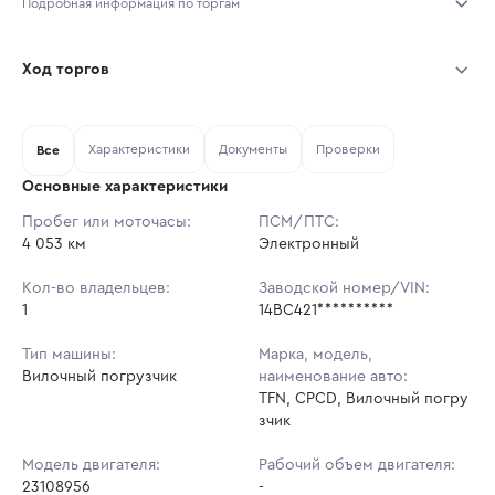
Подробная информация по торгам
Начало торгов:
03.08.2026, 11:50 МСК
Ход торгов
Конец торгов:
10.08.2026, 11:50 МСК
Участник
Дата, МСК
Ставка
Характеристики
Документы
Проверки
Тип аукциона:
Все
Открытые торги
Основные характеристики
Начальная цена:
730 000 ₽
Пробег или моточасы:
ПСМ/ПТС:
4 053 км
Ставок не найдено
Электронный
Шаг торгов:
7 300 ₽
Пользователь не принимал участие
в аукционах
Кол-во владельцев:
Заводской номер/VIN:
Кол-во ставок:
-
1
14BC421**********
Регион:
Московская Область
Тип машины:
Марка, модель,
Вилочный погрузчик
наименование авто:
TFN, CPCD, Вилочный погру
зчик
Модель двигателя:
Рабочий объем двигателя:
23108956
-