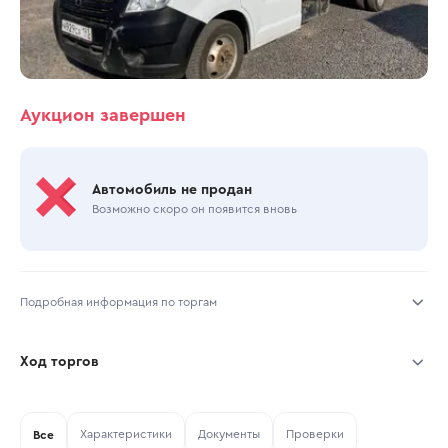
Аукцион завершен
Автомобиль не продан
Возможно скоро он появится вновь
Подробная информация по торгам
Начало торгов:
15.06.2026, 10:58 МСК
Ход торгов
Конец торгов:
15.06.2026, 13:48 МСК
Участник
Дата, МСК
Ставка
Характеристики
Документы
Проверки
Тип аукциона:
Все
Открытые торги