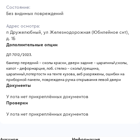
Состояние:
Без видимых повреждений
Адрес осмотра:
п Дружелюбный, ул Железнодорожная (Юбилейное снт),
д. 1Б
Дополнительные опции
ДЛ 7012/2023.
бампер передний - сколы краски, двери задние - царапины\сколы, 
капот - деформарция, лоб. стелко - сколы\трещина, 
царапины\потертости на тенте кузова, акб разряжены, ошибки на 
приборной панели, повреждена ручка открывания левой двери
Документы
У лота нет прикреплённых документов
Проверки
У лота нет прикреплённых документов
Аукцион
Информация