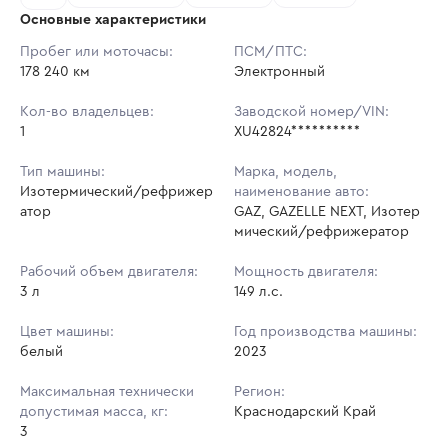
Основные характеристики
Начальная цена:
2 136 600 ₽
Пробег или моточасы:
ПСМ/ПТС:
178 240 км
Ставок не найдено
Электронный
Шаг торгов:
21 366 ₽
Пользователь не принимал участие
в аукционах
Кол-во владельцев:
Заводской номер/VIN:
Кол-во ставок:
-
1
XU42824**********
Регион:
Краснодарский Край
Тип машины:
Марка, модель,
Изотермический/рефрижер
наименование авто:
атор
GAZ, GAZELLE NEXT, Изотер
мический/рефрижератор
Рабочий объем двигателя:
Мощность двигателя:
3 л
149 л.с.
Цвет машины:
Год производства машины:
белый
2023
Максимальная технически
Регион:
допустимая масса, кг:
Краснодарский Край
3