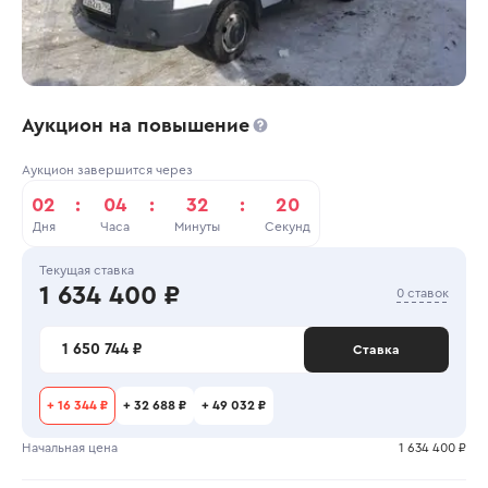
Аукцион на повышение
Аукцион завершится через
02
:
04
:
32
:
20
Дня
Часа
Минуты
Секунд
Текущая ставка
1 634 400 ₽
0 ставок
1 650 744 ₽
Ставка
+
16 344 ₽
+
32 688 ₽
+
49 032 ₽
Начальная цена
1 634 400 ₽