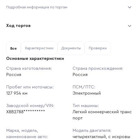
Подробная информация по торгам
Начало торгов:
06.08.2026, 23:06 МСК
Ход торгов
Конец торгов:
10.08.2026, 11:06 МСК
Участник
Дата, МСК
Ставка
Характеристики
Документы
Проверки
Тип аукциона:
Все
Открытые торги
Основные характеристики
Начальная цена:
1 634 400 ₽
Страна изготовления:
Страна происхождения:
Россия
Ставок не найдено
Россия
Шаг торгов:
16 344 ₽
Пользователь не принимал участие
в аукционах
Пробег или моточасы:
ПСМ/ПТС:
Кол-во ставок:
-
127 954 км
Электронный
Регион:
Ростовская Область
Заводской номер/VIN:
Тип машины:
X8B2788**********
Легкий коммерческий транс
порт
Марка, модель,
Модель двигателя:
наименование авто:
четырехтактный, с искровы