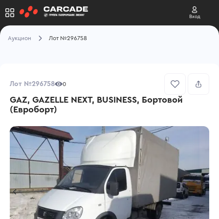
Вход
Аукцион
Лот №296758
Лот №296758
0
GAZ, GAZELLE NEXT, BUSINESS, Бортовой
(Евроборт)