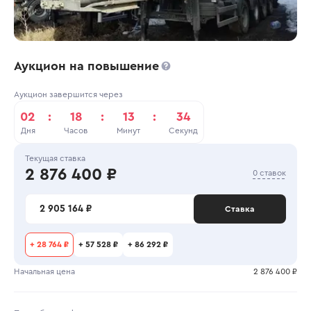
Аукцион на повышение
Аукцион завершится через
02
:
18
:
13
:
34
Дня
Часов
Минут
Секунд
Текущая ставка
2 876 400 ₽
0 ставок
2 905 164 ₽
Ставка
+
28 764 ₽
+
57 528 ₽
+
86 292 ₽
Начальная цена
2 876 400 ₽