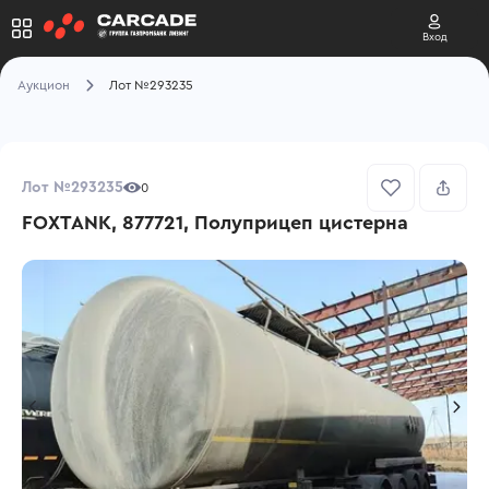
Вход
Аукцион
Лот №293235
Лот №293235
0
FOXTANK, 877721, Полуприцеп цистерна