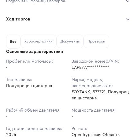
Подробная информация по торгам
Начало торгов:
03.08.2026, 11:46 МСК
Ход торгов
Конец торгов:
10.08.2026, 11:46 МСК
Участник
Дата, МСК
Ставка
Характеристики
Документы
Проверки
Тип аукциона:
Все
Открытые торги
Основные характеристики
Начальная цена:
2 876 400 ₽
Пробег или моточасы:
Заводской номер/VIN:
-
Ставок не найдено
EAP8777**********
Шаг торгов:
28 764 ₽
Пользователь не принимал участие
в аукционах
Тип машины:
Марка, модель,
Кол-во ставок:
-
Полуприцеп цистерна
наименование авто:
FOXTANK, 877721, Полуприц
Регион:
Оренбургская Область
еп цистерна
Рабочий объем двигателя:
Мощность двигателя:
-
-
Год производства машины:
Регион:
2024
Оренбургская Область