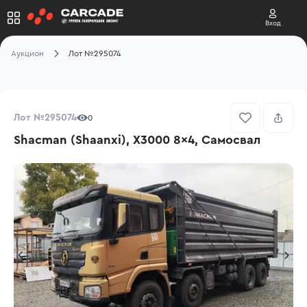
Вход
Аукцион
Лот №295074
Лот №295074
0
Shacman (Shaanxi), X3000 8x4, Самосвал