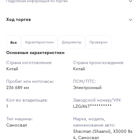
Подробная информация по торгам
Начало торгов:
05.08.2026, 09:56 МСК
Ход торгов
Конец торгов:
12.08.2026, 09:56 МСК
Участник
Дата, МСК
Ставка
Характеристики
Документы
Проверки
Тип аукциона:
Все
Открытые торги
Основные характеристики
Начальная цена:
1 971 000 ₽
Страна изготовления:
Страна происхождения:
Китай
Ставок не найдено
Китай
Шаг торгов:
19 710 ₽
Пользователь не принимал участие
в аукционах
Пробег или моточасы:
ПСМ/ПТС:
Кол-во ставок:
-
236 689 км
Электронный
Регион:
Кемеровская Область
Кол-во владельцев:
Заводской номер/VIN:
1
LZGJX4T**********
Тип машины:
Марка, модель,
Самосвал
наименование авто:
Shacman (Shaanxi), X3000 8x
4, Самосвал