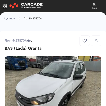
Вход
Аукцион
Лот №238704
Лот №238704
0
ВАЗ (Lada) Granta