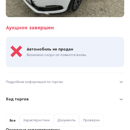
Аукцион завершен
Автомобиль не продан
Возможно скоро он появится вновь
Подробная информация по торгам
Начало торгов:
11.06.2026, 09:50 МСК
Ход торгов
Конец торгов:
11.06.2026, 16:44 МСК
Участник
Дата, МСК
Ставка
Характеристики
Документы
Проверки
Тип аукциона:
Все
Открытые торги
Основные характеристики