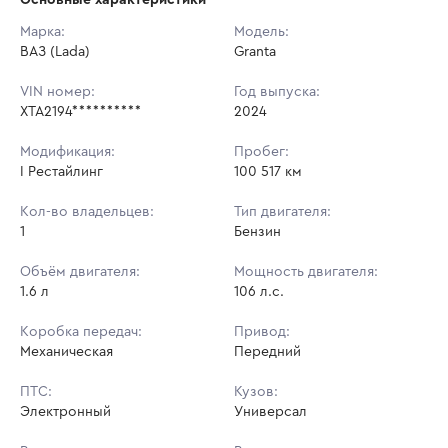
Начальная цена:
724 500 ₽
Марка:
Модель:
ВАЗ (Lada)
Ставок не найдено
Granta
Шаг торгов:
7 245 ₽
Пользователь не принимал участие
в аукционах
VIN номер:
Год выпуска:
Кол-во ставок:
-
XTA2194**********
2024
Регион:
Ставропольский Край
Модификация:
Пробег:
I Рестайлинг
100 517 км
Кол-во владельцев:
Тип двигателя:
1
Бензин
Объём двигателя:
Мощность двигателя:
1.6 л
106 л.с.
Коробка передач:
Привод:
Механическая
Передний
ПТС:
Кузов:
Электронный
Универсал