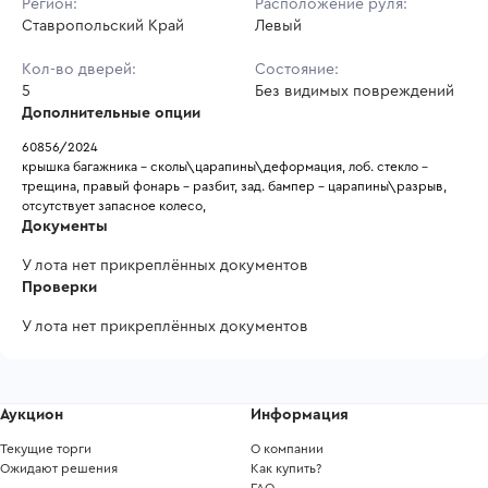
Регион:
Расположение руля:
Ставропольский Край
Левый
Кол-во дверей:
Состояние:
5
Без видимых повреждений
Дополнительные опции
60856/2024
крышка багажника - сколы\царапины\деформация, лоб. стекло - 
трещина, правый фонарь - разбит, зад. бампер - царапины\разрыв, 
отсутствует запасное колесо, 
Документы
У лота нет прикреплённых документов
Проверки
У лота нет прикреплённых документов
Аукцион
Информация
Текущие торги
О компании
Ожидают решения
Как купить?