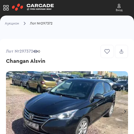
Вход
Аукцион
Лот №297372
Лот №297372
0
Changan Alsvin