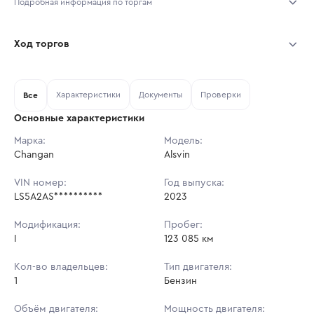
Подробная информация по торгам
Начало торгов:
07.08.2026, 10:58 МСК
Ход торгов
Конец торгов:
14.08.2026, 10:58 МСК
Участник
Дата, МСК
Ставка
Характеристики
Документы
Проверки
Тип аукциона:
Все
Открытые торги
Основные характеристики
Начальная цена:
690 000 ₽
Марка:
Модель:
Changan
Ставок не найдено
Alsvin
Шаг торгов:
6 900 ₽
Пользователь не принимал участие
в аукционах
VIN номер:
Год выпуска:
Кол-во ставок:
-
LS5A2AS**********
2023
Регион:
Санкт-Петербург
Модификация:
Пробег:
I
123 085 км
Кол-во владельцев:
Тип двигателя:
1
Бензин
Объём двигателя:
Мощность двигателя: