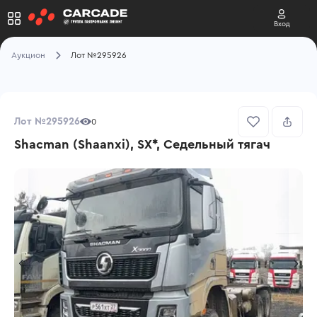
Вход
Аукцион
Лот №295926
Лот №295926
0
Shacman (Shaanxi), SX*, Седельный тягач