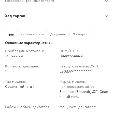
Подробная информация по торгам
Начало торгов:
06.08.2026, 10:02 МСК
Ход торгов
Конец торгов:
13.08.2026, 05:12 МСК
Участник
Дата, МСК
Ставка
Характеристики
Документы
Проверки
Тип аукциона:
Все
Открытые торги
Основные характеристики
Начальная цена:
5 088 000 ₽
Пробег или моточасы:
ПСМ/ПТС:
165 942 км
Ставок не найдено
Электронный
Шаг торгов:
50 880 ₽
Пользователь не принимал участие
в аукционах
Кол-во владельцев:
Заводской номер/VIN:
Кол-во ставок:
-
1
LZGJL4V**********
Регион:
Хабаровский Край
Тип машины:
Марка, модель,
Седельный тягач
наименование авто:
Shacman (Shaanxi), SX*, Седе
льный тягач
Рабочий объем двигателя:
Мощность двигателя:
-
-