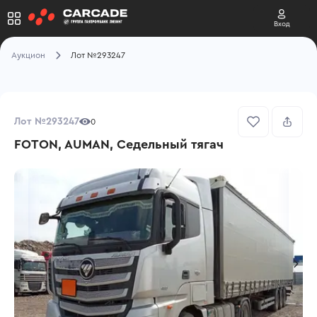
Вход
Аукцион
Лот №293247
Лот №293247
0
FOTON, AUMAN, Седельный тягач