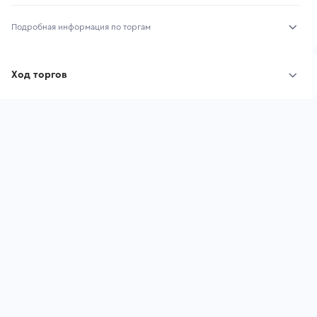
Подробная информация по торгам
Начало торгов:
05.08.2026, 10:30 МСК
Ход торгов
Конец торгов:
12.08.2026, 10:30 МСК
Участник
Дата, МСК
Ставка
Тип аукциона:
Открытые торги
Начальная цена:
7 334 640 ₽
Шаг торгов:
73 346 ₽
Ставок не найдено
Пользователь не принимал участие
Кол-во ставок:
-
в аукционах
Регион:
Новосибирская Область