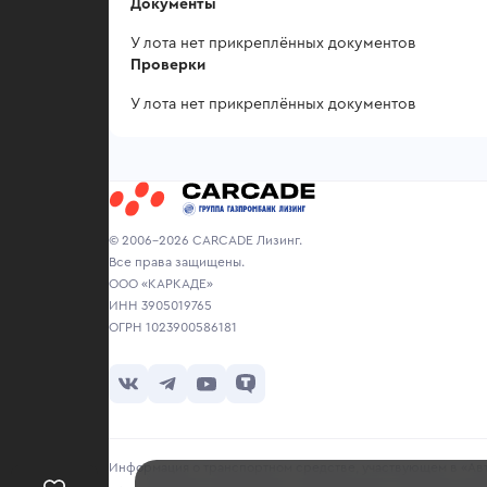
Документы
У лота нет прикреплённых документов
Проверки
У лота нет прикреплённых документов
© 2006-2026 CARCADE Лизинг.
Все права защищены.
ООО «КАРКАДЕ»
ИНН 3905019765
ОГРН 1023900586181
Информация о транспортном средстве, участвующем в «Авто