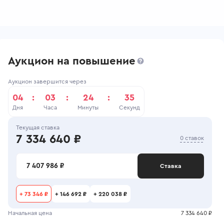
Аукцион на повышение
Аукцион завершится через
04
:
03
:
24
:
34
Дня
Часа
Минуты
Секунд
Текущая ставка
7 334 640 ₽
0 ставок
7 407 986 ₽
Ставка
+
73 346 ₽
+
146 692 ₽
+
220 038 ₽
Начальная цена
7 334 640 ₽