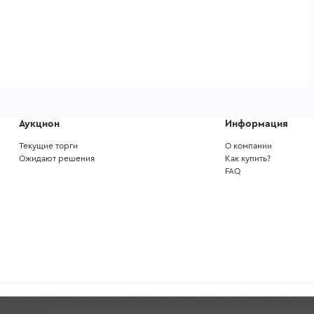
Аукцион
Информация
Текущие торги
О компании
Ожидают решения
Как купить?
FAQ
аукционе», включая сведения о его техническом состоянии, пробеге, наличи