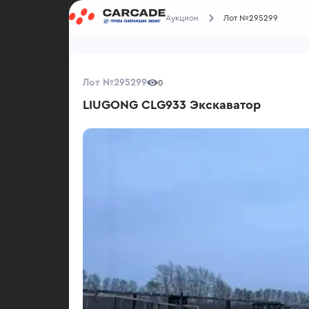
Аукцион
Лот №295299
Лот №295299
0
LIUGONG CLG933 Экскаватор