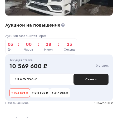
Аукцион на повышение
Аукцион завершится через
03
:
00
:
28
:
23
Дня
Часов
Минут
Секунд
Текущая ставка
10 569 600 ₽
0 ставок
10 675 296 ₽
Ставка
+
105 696 ₽
+
211 392 ₽
+
317 088 ₽
Начальная цена
10 569 600 ₽