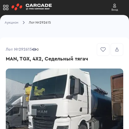
Вход
Аукцион
Лот №292615
Лот №292615
0
MAN, TGX, 4X2, Седельный тягач