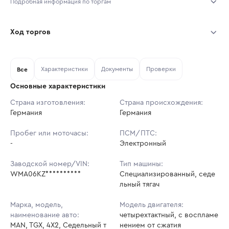
Подробная информация по торгам
Начало торгов:
03.08.2026, 10:26 МСК
Ход торгов
Конец торгов:
10.08.2026, 10:26 МСК
Участник
Дата, МСК
Ставка
Характеристики
Документы
Проверки
Тип аукциона:
Все
Открытые торги
Основные характеристики
Начальная цена:
10 569 600 ₽
Страна изготовления:
Страна происхождения:
Германия
Ставок не найдено
Германия
Шаг торгов:
105 696 ₽
Пользователь не принимал участие
в аукционах
Пробег или моточасы:
ПСМ/ПТС:
Кол-во ставок:
-
-
Электронный
Регион:
Самарская Область
Заводской номер/VIN:
Тип машины:
WMA06KZ**********
Специализированный, седе
льный тягач
Марка, модель,
Модель двигателя:
наименование авто:
четырехтактный, с воспламе
MAN, TGX, 4X2, Седельный т
нением от сжатия