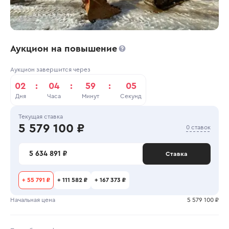
Аукцион на повышение
Аукцион завершится через
02
:
04
:
59
:
04
Дня
Часа
Минут
Секунд
Текущая ставка
5 579 100 ₽
0 ставок
5 634 891 ₽
Ставка
+
55 791 ₽
+
111 582 ₽
+
167 373 ₽
Начальная цена
5 579 100 ₽