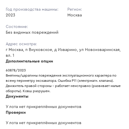
Год производства машины:
Регион:
2023
Москва
Состояние:
Без видимых повреждений
Адрес осмотра:
г Москва, п Внуковское, д Изварино, ул Новоизваринская,
вл. 1
Дополнительные опции
60878/2023
Вмятины/царапины повреждения эксплуатационного характера по 
всему периметру экскаватора. Ошибка P11 (электрмагн. клапана). 
Движитель правой стороны – работает неисправно (развивает малые 
обороты). Ковш разрушен.
Документы
У лота нет прикреплённых документов
Проверки
У лота нет прикреплённых документов