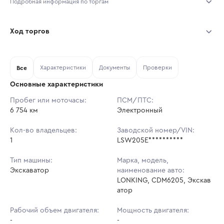
Подробная информация по торгам
Начало торгов:
03.08.2026, 11:38 МСК
Ход торгов
Конец торгов:
10.08.2026, 11:38 МСК
Участник
Дата, МСК
Ставка
Характеристики
Документы
Проверки
Тип аукциона:
Все
Открытые торги
Основные характеристики
Начальная цена:
5 579 100 ₽
Пробег или моточасы:
ПСМ/ПТС:
6 754 км
Ставок не найдено
Электронный
Шаг торгов:
55 791 ₽
Пользователь не принимал участие
в аукционах
Кол-во владельцев:
Заводской номер/VIN:
Кол-во ставок:
-
1
LSW205E**********
Регион:
Москва
Тип машины:
Марка, модель,
Экскаватор
наименование авто:
LONKING, CDM6205, Экскав
атор
Рабочий объем двигателя:
Мощность двигателя:
-
-