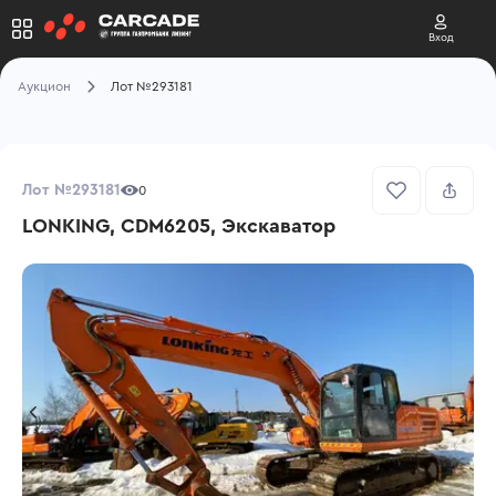
Вход
Аукцион
Лот №293181
Лот №293181
0
LONKING, CDM6205, Экскаватор