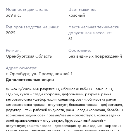
Мощность двигателя:
Цвет машины:
369 л.с.
красный
Год производства машины:
Максимальная технически
2022
допустимая масса, кг:
31
Регион:
Состояние:
Оренбургская Область
Без видимых повреждений
Адрес осмотра:
г. Оренбург, ул. Проезд нижний 1
Дополнительные опции
ДЛ 43415/2023. АКБ разряжены, Облицовки кабины - заменены, 
задиры, кузов - следы коррозии, деформации, разрыва, рамка 
ветрового окна - деформация, следы коррозии, облицовка рамки 
ветрового окна правая - отсутствует, боковина правая - деформация, 
редуктор - течь рабочей жидкости, рама - следы коррозии, барабаны 
тормозные задних осей правые/левые - отсутствуют, колеса задних 
осей правые/левые - отсутствуют, брус защитный задний - 
отсутствует, защита правая - деформация, крылья задние - коррозия, 
защита левая - отсутствует. Салон КТС - следы износа, загрязнения, 