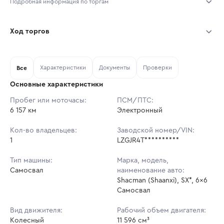
Подробная информация по торгам
Начало торгов:
05.08.2026, 16:58 МСК
Ход торгов
Конец торгов:
15.08.2026, 15:58 МСК
Участник
Дата, МСК
Ставка
Характеристики
Документы
Проверки
Тип аукциона:
Все
Открытые торги
Основные характеристики
Начальная цена:
3 593 052 ₽
Пробег или моточасы:
ПСМ/ПТС:
6 157 км
Ставок не найдено
Электронный
Шаг торгов:
5 000 ₽
Пользователь не принимал участие
в аукционах
Кол-во владельцев:
Заводской номер/VIN:
Кол-во ставок:
-
1
LZGJR4T**********
Регион:
Оренбургская Область
Тип машины:
Марка, модель,
Самосвал
наименование авто:
Shacman (Shaanxi), SX*, 6x6
Самосвал
Вид движителя:
Рабочий объем двигателя:
Колесный
11 596 см³