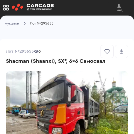
Вход
Аукцион
Лот №295655
Лот №295655
0
Shacman (Shaanxi), SX*, 6x6 Самосвал