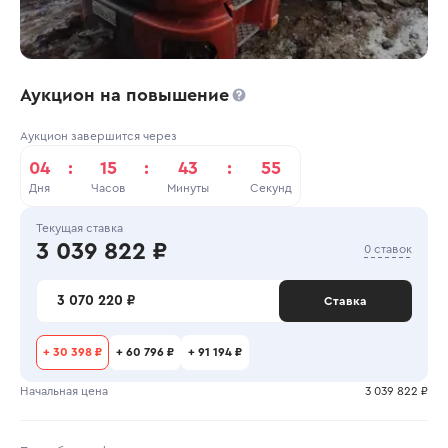
Аукцион на повышение
Аукцион завершится через
04
:
15
:
43
:
55
Дня
Часов
Минуты
Секунд
Текущая ставка
3 039 822 ₽
0 ставок
3 070 220 ₽
Ставка
+
30 398 ₽
+
60 796 ₽
+
91 194 ₽
Начальная цена
3 039 822 ₽