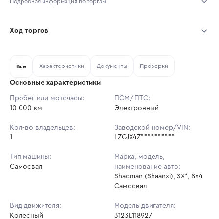
Подробная информация по торгам
Начало торгов:
04.08.2026, 10:10 МСК
Ход торгов
Конец торгов:
11.08.2026, 10:10 МСК
Участник
Дата, МСК
Ставка
Характеристики
Документы
Проверки
Тип аукциона:
Все
Открытые торги
Основные характеристики
Начальная цена:
3 039 822 ₽
Пробег или моточасы:
ПСМ/ПТС:
10 000 км
Ставок не найдено
Электронный
Шаг торгов:
30 398 ₽
Пользователь не принимал участие
в аукционах
Кол-во владельцев:
Заводской номер/VIN:
Кол-во ставок:
-
1
LZGJX4Z**********
Регион:
Свердловская Область
Тип машины:
Марка, модель,
Самосвал
наименование авто:
Shacman (Shaanxi), SX*, 8x4
Самосвал
Вид движителя:
Модель двигателя:
Колесный
3123L118927