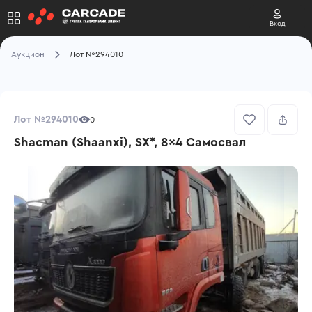
Вход
Аукцион
Лот №294010
Лот №294010
0
Shacman (Shaanxi), SX*, 8x4 Самосвал