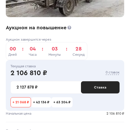
Аукцион на повышение
Аукцион завершится через
00
:
04
:
03
:
28
Дней
Часа
Минуты
Секунд
Текущая ставка
2 106 810 ₽
0 ставок
2 127 878 ₽
Ставка
+
21 068 ₽
+
42 136 ₽
+
63 204 ₽
Начальная цена
2 106 810 ₽