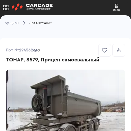
Вход
Аукцион
Лот №294562
Лот №294562
0
ТОНАР, 8579, Прицеп самосвальный