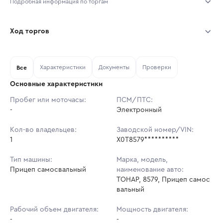
Подробная информация по торгам
Начало торгов:
04.08.2026, 12:34 МСК
Ход торгов
Конец торгов:
08.08.2026, 00:34 МСК
Участник
Дата, МСК
Ставка
Характеристики
Документы
Проверки
Тип аукциона:
Все
Открытые торги
Основные характеристики
Начальная цена:
2 106 810 ₽
Пробег или моточасы:
ПСМ/ПТС:
-
Ставок не найдено
Электронный
Шаг торгов:
21 068 ₽
Пользователь не принимал участие
в аукционах
Кол-во владельцев:
Заводской номер/VIN:
Кол-во ставок:
-
1
X0T8579**********
Регион:
Башкортостан Республика
Тип машины:
Марка, модель,
Прицеп самосвальный
наименование авто:
ТОНАР, 8579, Прицеп самос
вальный
Рабочий объем двигателя:
Мощность двигателя:
-
-