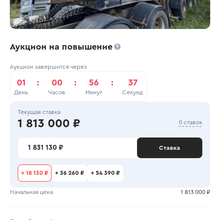
Аукцион на повышение
Аукцион завершится через
01
:
00
:
56
:
37
День
Часов
Минут
Секунд
Текущая ставка
1 813 000 ₽
0 ставок
1 831 130 ₽
Ставка
+
18 130 ₽
+
36 260 ₽
+
54 390 ₽
Начальная цена
1 813 000 ₽