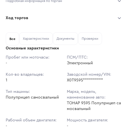
Подробная информация по торгам
Начало торгов:
03.08.2026, 06:10 МСК
Ход торгов
Конец торгов:
10.08.2026, 06:10 МСК
Участник
Дата, МСК
Ставка
Характеристики
Документы
Проверки
Тип аукциона:
Все
Открытые торги
Основные характеристики
Начальная цена:
1 813 000 ₽
Пробег или моточасы:
ПСМ/ПТС:
-
Ставок не найдено
Электронный
Шаг торгов:
18 130 ₽
Пользователь не принимал участие
в аукционах
Кол-во владельцев:
Заводской номер/VIN:
Кол-во ставок:
-
1
X0T9595**********
Регион:
Санкт-Петербург
Тип машины:
Марка, модель,
Полуприцеп самосвальный
наименование авто:
ТОНАР 9595 Полуприцеп са
мосвальный
Рабочий объем двигателя:
Мощность двигателя:
-
-