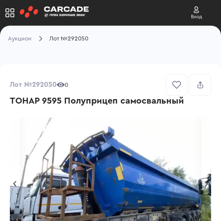
Вход
Аукцион
Лот №292050
Лот №292050
0
ТОНАР 9595 Полуприцеп самосвальный