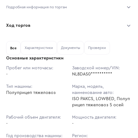
Подробная информация по торгам
Начало торгов:
07.08.2026, 12:02 МСК
Ход торгов
Конец торгов:
14.08.2026, 12:02 МСК
Участник
Дата, МСК
Ставка
Характеристики
Документы
Проверки
Тип аукциона:
Все
Открытые торги
Основные характеристики
Начальная цена:
8 757 000 ₽
Пробег или моточасы:
Заводской номер/VIN:
-
Ставок не найдено
NL8DAS0**********
Шаг торгов:
87 570 ₽
Пользователь не принимал участие
в аукционах
Тип машины:
Марка, модель,
Кол-во ставок:
-
Полуприцеп тяжеловоз
наименование авто:
ISO PAKCS, LOWBED, Полуп
Регион:
Тульская Область
рицеп тяжеловоз 5 осей
Рабочий объем двигателя:
Мощность двигателя:
-
-
Год производства машины:
Регион: