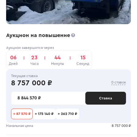
Аукцион на повышение
Аукцион завершится через
06
:
23
:
44
:
15
Дней
Часа
Минуты
Секунд
Текущая ставка
8 757 000 ₽
0 ставок
8 844 570 ₽
Ставка
+
87 570 ₽
+
175 140 ₽
+
262 710 ₽
Начальная цена
8 757 000 ₽