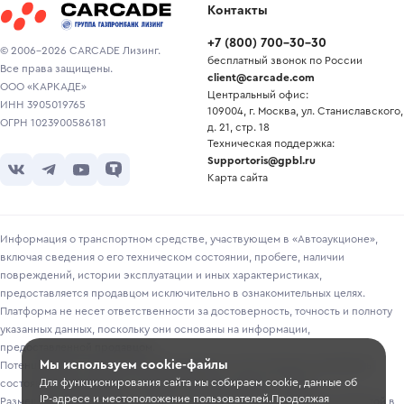
Контакты
+7
(
800
)
700-30-30
© 2006-2026 CARCADE Лизинг.
бесплатный звонок по России
Все права защищены.
client@carcade.com
ООО «КАРКАДЕ»
Центральный офис:
ИНН 3905019765
109004, г. Москва, ул. Станиславского,
ОГРН 1023900586181
д. 21, стр. 18
Техническая поддержка:
Supportoris@gpbl.ru
Карта сайта
Информация о транспортном средстве, участвующем в «Автоаукционе»,
включая сведения о его техническом состоянии, пробеге, наличии
повреждений, истории эксплуатации и иных характеристиках,
предоставляется продавцом исключительно в ознакомительных целях.
Платформа не несет ответственности за достоверность, точность и полноту
указанных данных, поскольку они основаны на информации,
предоставленной продавцом.
Мы используем cookie-файлы
Потенциальным покупателям рекомендуется самостоятельно проверять
Для функционирования сайта мы собираем cookie, данные об
состояние транспортного средства перед участием в торгах.
IP-адресе и местоположение пользователей.Продолжая
Размещение информации о лотах на сайте не является публичной офертой в