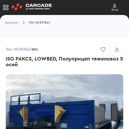
Вход
Аукцион
Лот №297641
Лот №297641
0
ISO PAKCS, LOWBED, Полуприцеп тяжеловоз 5
осей