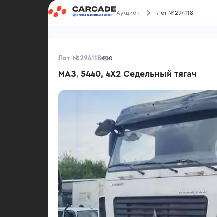
Аукцион
Лот №294118
Лот №294118
0
МАЗ, 5440, 4X2 Седельный тягач