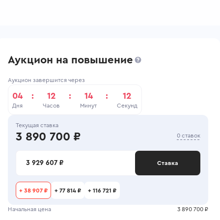
Аукцион на повышение
Аукцион завершится через
04
:
12
:
14
:
12
Дня
Часов
Минут
Секунд
Текущая ставка
3 890 700 ₽
0 ставок
3 929 607 ₽
Ставка
+
38 907 ₽
+
77 814 ₽
+
116 721 ₽
Начальная цена
3 890 700 ₽