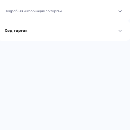
Подробная информация по торгам
Начало торгов:
04.08.2026, 10:30 МСК
Ход торгов
Конец торгов:
11.08.2026, 10:30 МСК
Участник
Дата, МСК
Ставка
Тип аукциона:
Открытые торги
Начальная цена:
3 890 700 ₽
Шаг торгов:
38 907 ₽
Ставок не найдено
Пользователь не принимал участие
Кол-во ставок:
-
в аукционах
Регион:
Московская Область