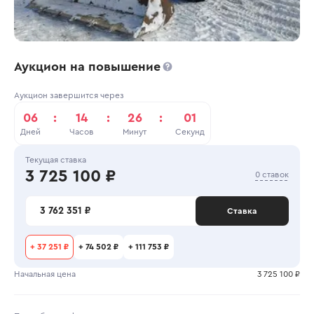
Аукцион на повышение
Аукцион завершится через
06
:
14
:
26
:
01
Дней
Часов
Минут
Секунд
Текущая ставка
3 725 100 ₽
0 ставок
3 762 351 ₽
Ставка
+
37 251 ₽
+
74 502 ₽
+
111 753 ₽
Начальная цена
3 725 100 ₽