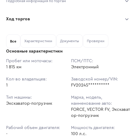
Подробная информация по торгам
Начало торгов:
07.08.2026, 11:20 МСК
Ход торгов
Конец торгов:
14.08.2026, 11:20 МСК
Участник
Дата, МСК
Ставка
Характеристики
Документы
Проверки
Тип аукциона:
Все
Открытые торги
Основные характеристики
Начальная цена:
3 725 100 ₽
Пробег или моточасы:
ПСМ/ПТС:
1 815 км
Ставок не найдено
Электронный
Шаг торгов:
37 251 ₽
Пользователь не принимал участие
в аукционах
Кол-во владельцев:
Заводской номер/VIN:
Кол-во ставок:
-
1
FV20245**********
Регион:
Ростовская Область
Тип машины:
Марка, модель,
Экскаватор-погрузчик
наименование авто:
FORCE, VECTOR FV, Экскават
ор-погрузчик
Рабочий объем двигателя:
Мощность двигателя:
-
100 л.с.