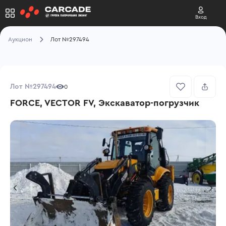
Вход
Аукцион
Лот №297494
Лот №297494
0
FORCE, VECTOR FV, Экскаватор-погрузчик