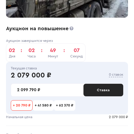
Аукцион на повышение
Аукцион завершится через
02
:
02
:
49
:
06
Дня
Часа
Минут
Секунд
Текущая ставка
2 079 000 ₽
0 ставок
2 099 790 ₽
Ставка
+
20 790 ₽
+
41 580 ₽
+
62 370 ₽
Начальная цена
2 079 000 ₽