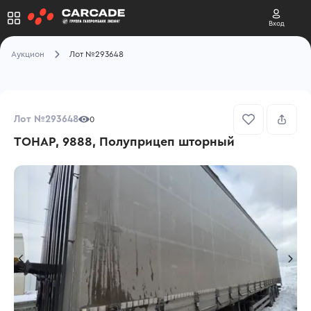
Вход
Аукцион
Лот №293648
Лот №293648
0
ТОНАР, 9888, Полуприцеп шторный