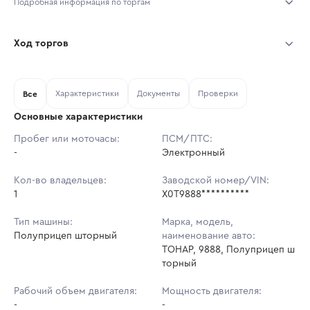
Подробная информация по торгам
Начало торгов:
04.08.2026, 07:40 МСК
Ход торгов
Конец торгов:
11.08.2026, 07:40 МСК
Участник
Дата, МСК
Ставка
Характеристики
Документы
Проверки
Тип аукциона:
Все
Открытые торги
Основные характеристики
Начальная цена:
2 079 000 ₽
Пробег или моточасы:
ПСМ/ПТС:
-
Ставок не найдено
Электронный
Шаг торгов:
20 790 ₽
Пользователь не принимал участие
в аукционах
Кол-во владельцев:
Заводской номер/VIN:
Кол-во ставок:
-
1
X0T9888**********
Регион:
Московская Область
Тип машины:
Марка, модель,
Полуприцеп шторный
наименование авто:
ТОНАР, 9888, Полуприцеп ш
торный
Рабочий объем двигателя:
Мощность двигателя:
-
-