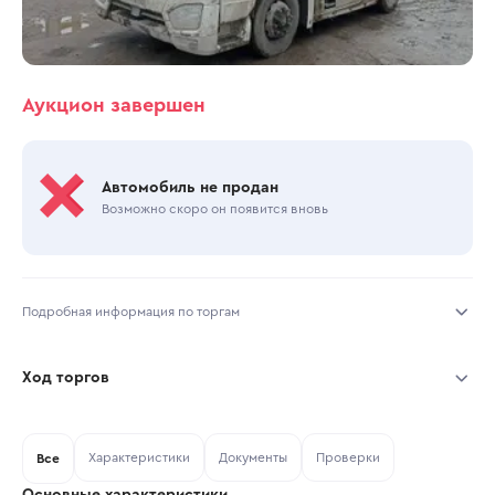
Аукцион завершен
Автомобиль не продан
Возможно скоро он появится вновь
Подробная информация по торгам
Начало торгов:
29.06.2026, 11:04 МСК
Ход торгов
Конец торгов:
01.07.2026, 12:19 МСК
Участник
Дата, МСК
Ставка
Характеристики
Документы
Проверки
Тип аукциона:
Все
Открытые торги
Основные характеристики