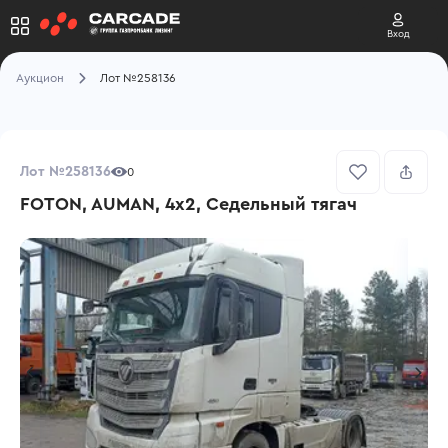
Вход
Аукцион
Лот №258136
Лот №258136
0
FOTON, AUMAN, 4х2, Седельный тягач