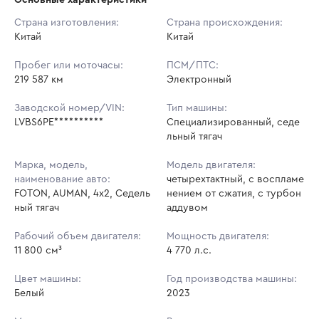
Начальная цена:
3 326 000 ₽
Страна изготовления:
Страна происхождения:
Китай
Ставок не найдено
Китай
Шаг торгов:
33 260 ₽
Пользователь не принимал участие
в аукционах
Пробег или моточасы:
ПСМ/ПТС:
Кол-во ставок:
-
219 587 км
Электронный
Регион:
Нижегородская Область
Заводской номер/VIN:
Тип машины:
LVBS6PE**********
Специализированный, седе
льный тягач
Марка, модель,
Модель двигателя:
наименование авто:
четырехтактный, с воспламе
FOTON, AUMAN, 4х2, Седель
нением от сжатия, с турбон
ный тягач
аддувом
Рабочий объем двигателя:
Мощность двигателя:
11 800 см³
4 770 л.с.
Цвет машины:
Год производства машины:
Белый
2023