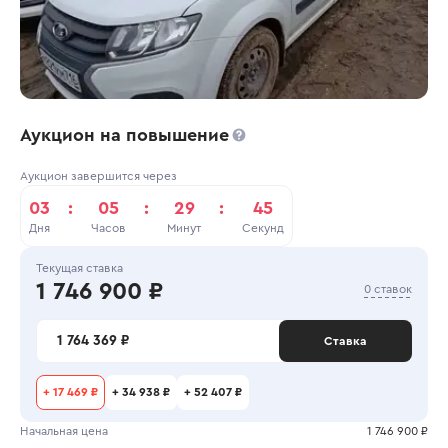
Аукцион на повышение
Аукцион завершится через
03
:
05
:
29
:
45
Дня
Часов
Минут
Секунд
Текущая ставка
1 746 900 ₽
0 ставок
1 764 369 ₽
Ставка
+
17 469 ₽
+
34 938 ₽
+
52 407 ₽
Начальная цена
1 746 900 ₽