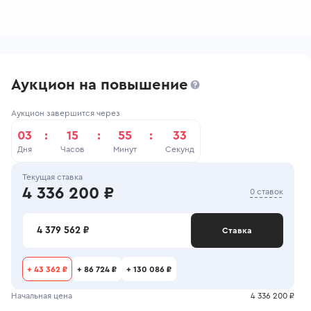
Аукцион на повышение
Аукцион завершится через
03
:
15
:
55
:
33
Дня
Часов
Минут
Секунд
Текущая ставка
4 336 200 ₽
0 ставок
4 379 562 ₽
Ставка
+
43 362 ₽
+
86 724 ₽
+
130 086 ₽
Начальная цена
4 336 200 ₽