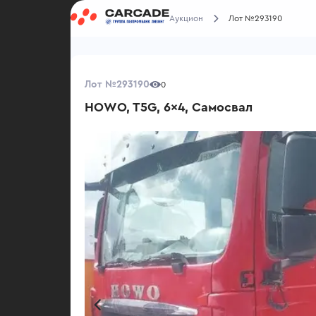
Аукцион
Лот №293190
Лот №293190
0
HOWO, T5G, 6x4, Самосвал