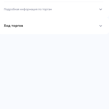
Подробная информация по торгам
Начало торгов:
03.08.2026, 11:38 МСК
Ход торгов
Конец торгов:
10.08.2026, 11:38 МСК
Участник
Дата, МСК
Ставка
Тип аукциона:
Открытые торги
Начальная цена:
4 336 200 ₽
Шаг торгов:
43 362 ₽
Ставок не найдено
Пользователь не принимал участие
Кол-во ставок:
-
в аукционах
Регион:
Иркутская Область