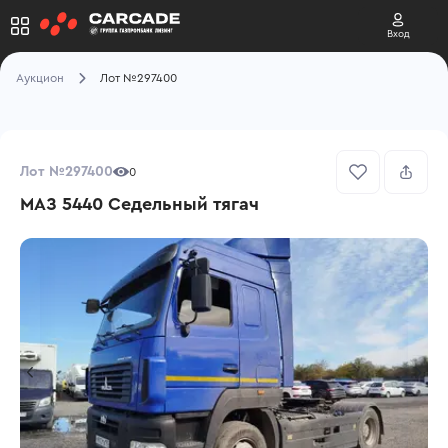
Вход
Аукцион
Лот №297400
Лот №297400
0
МАЗ 5440 Седельный тягач