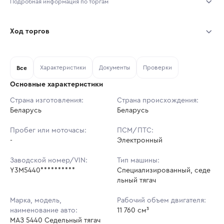
Подробная информация по торгам
Начало торгов:
07.08.2026, 11:02 МСК
Ход торгов
Конец торгов:
14.08.2026, 11:02 МСК
Участник
Дата, МСК
Ставка
Характеристики
Документы
Проверки
Тип аукциона:
Все
Открытые торги
Основные характеристики
Начальная цена:
2 683 800 ₽
Страна изготовления:
Страна происхождения:
Беларусь
Ставок не найдено
Беларусь
Шаг торгов:
26 838 ₽
Пользователь не принимал участие
в аукционах
Пробег или моточасы:
ПСМ/ПТС:
Кол-во ставок:
-
-
Электронный
Регион:
Краснодарский Край
Заводской номер/VIN:
Тип машины:
Y3M5440**********
Специализированный, седе
льный тягач
Марка, модель,
Рабочий объем двигателя:
наименование авто:
11 760 см³
МАЗ 5440 Седельный тягач