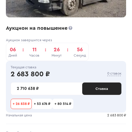
Аукцион на повышение
Аукцион завершится через
06
:
11
:
26
:
56
Дней
Часов
Минут
Секунд
Текущая ставка
2 683 800 ₽
0 ставок
2 710 638 ₽
Ставка
+
26 838 ₽
+
53 676 ₽
+
80 514 ₽
Начальная цена
2 683 800 ₽