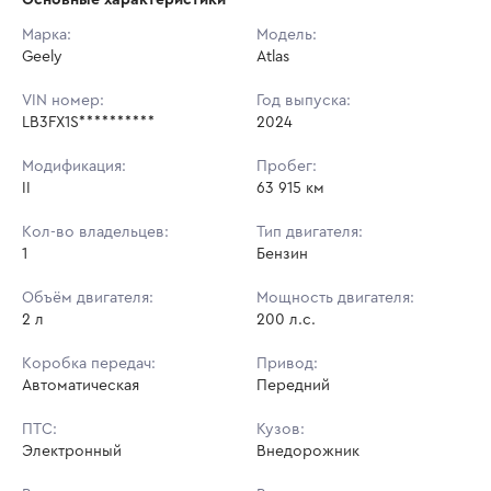
Начальная цена:
3 065 440 ₽
Марка:
Модель:
Geely
Ставок не найдено
Atlas
Шаг торгов:
30 654 ₽
Пользователь не принимал участие
в аукционах
VIN номер:
Год выпуска:
Кол-во ставок:
-
LB3FX1S**********
2024
Регион:
Москва
Модификация:
Пробег:
II
63 915 км
Кол-во владельцев:
Тип двигателя:
1
Бензин
Объём двигателя:
Мощность двигателя:
2 л
200 л.с.
Коробка передач:
Привод:
Автоматическая
Передний
ПТС:
Кузов:
Электронный
Внедорожник