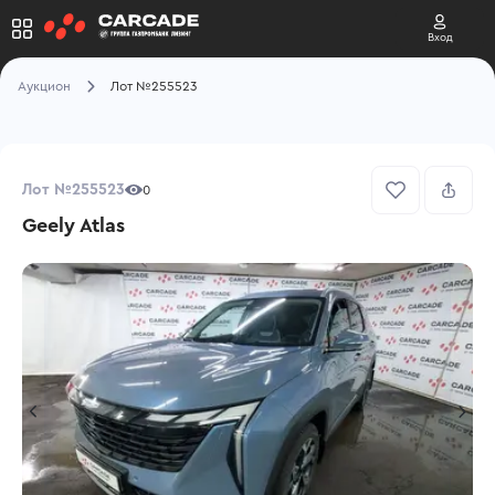
Вход
Аукцион
Лот №255523
Лот №255523
0
Geely Atlas