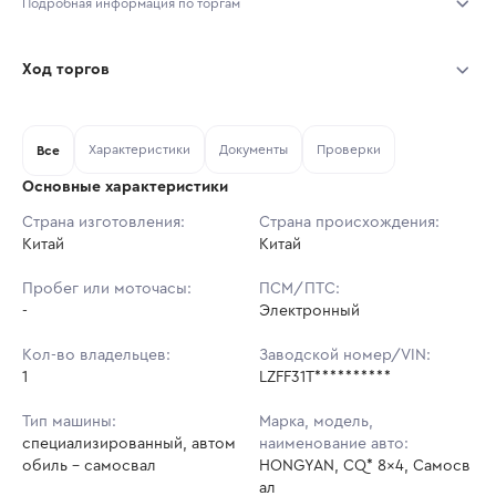
Подробная информация по торгам
Начало торгов:
07.08.2026, 10:24 МСК
Ход торгов
Конец торгов:
14.08.2026, 10:24 МСК
Участник
Дата, МСК
Ставка
Характеристики
Документы
Проверки
Тип аукциона:
Все
Открытые торги
Основные характеристики
Начальная цена:
2 302 200 ₽
Страна изготовления:
Страна происхождения:
Китай
Ставок не найдено
Китай
Шаг торгов:
23 022 ₽
Пользователь не принимал участие
в аукционах
Пробег или моточасы:
ПСМ/ПТС:
Кол-во ставок:
-
-
Электронный
Регион:
Санкт-Петербург
Кол-во владельцев:
Заводской номер/VIN:
1
LZFF31T**********
Тип машины:
Марка, модель,
специализированный, автом
наименование авто:
обиль - самосвал
HONGYAN, CQ* 8x4, Самосв
ал