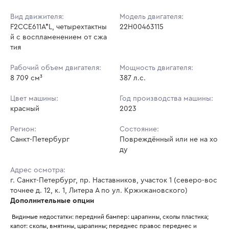
Вид движителя:
Модель двигателя:
F2CCE611A*L, четырехтактны
22H00463115
й с воспламенением от сжа
тия
Рабочий объем двигателя:
Мощность двигателя:
8 709 см³
387 л.с.
Цвет машины:
Год производства машины:
красный
2023
Регион:
Состояние:
Санкт-Петербург
Повреждённый или не на хо
ду
Адрес осмотра:
г. Санкт-Петербург, пр. Наставников, участок 1 (северо-вос
точнее д. 12, к. 1, Литера А по ул. Кржижановского)
Дополнительные опции
 Видимые недостатки: передний бампер: царапины, сколы пластика; 
капот: сколы, вмятины, царапины; переднес правос переднес и 