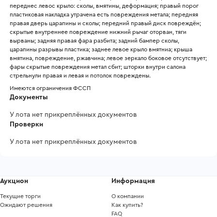
переднес левос крыло: сколы, вмятины, деформация; правый порог 
пластиковая накладка утрачена есть повреждения метала; передняя 
правая дверь царапины и сколы; передний правый диск повреждён; 
скрытые внутреннее повреждение нижний рычаг оторван, тяги 
вырваны; задняя правая фара разбита; задний бампер сколы, 
царапины разрывы пластика; заднее левое крыло вмятниа; крыша 
вмятина, повреждение, ржавчина; левое зеркало боковое отсутствует; 
фары скрытые повреждения метал сбит; шторки внутри салона 
стрельнули правая и левая и потолок повреждены.
Имеются ограничения ФССП
Документы
У лота нет прикреплённых документов
Проверки
У лота нет прикреплённых документов
Аукцион
Информация
Текущие торги
О компании
Ожидают решения
Как купить?
FAQ