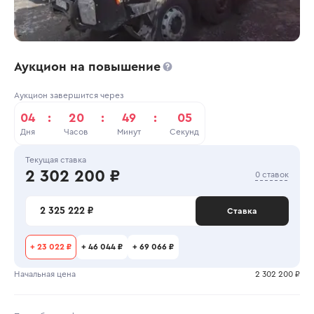
Аукцион на повышение
Аукцион завершится через
04
:
20
:
49
:
04
Дня
Часов
Минут
Секунд
Текущая ставка
2 302 200 ₽
0 ставок
2 325 222 ₽
Ставка
+
23 022 ₽
+
46 044 ₽
+
69 066 ₽
Начальная цена
2 302 200 ₽