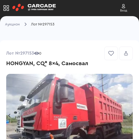
Вход
Аукцион
Лот №297153
Лот №297153
0
HONGYAN, CQ* 8x4, Самосвал