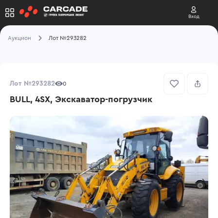
Вход
Аукцион
Лот №293282
Лот №293282
0
BULL, 4SX, Экскаватор-погрузчик