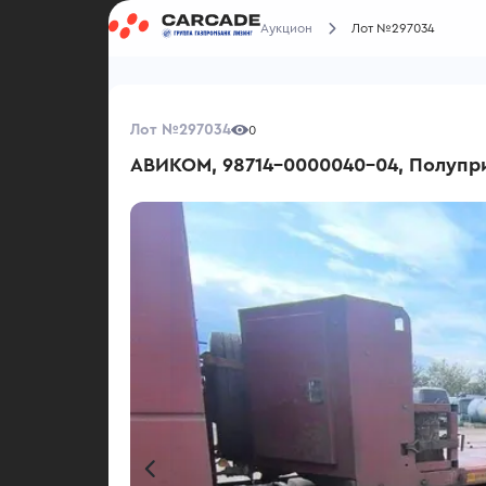
Аукцион
Лот №297034
Лот №297034
0
АВИКОМ, 98714-0000040-04, Полупр