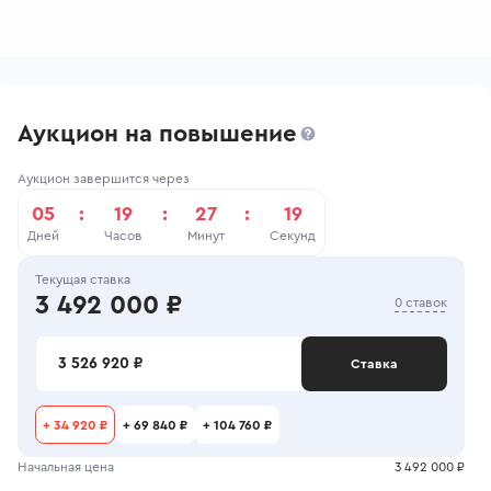
Аукцион на повышение
Аукцион завершится через
05
:
19
:
27
:
18
Дней
Часов
Минут
Секунд
Текущая ставка
3 492 000 ₽
0 ставок
3 526 920 ₽
Ставка
+
34 920 ₽
+
69 840 ₽
+
104 760 ₽
Начальная цена
3 492 000 ₽