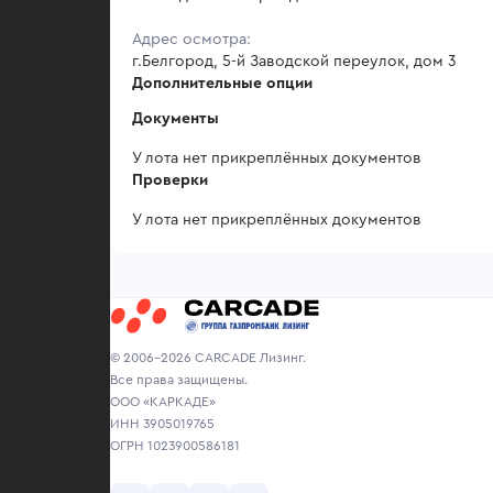
Адрес осмотра:
г.Белгород, 5-й Заводской переулок, дом 3
Дополнительные опции
Документы
У лота нет прикреплённых документов
Проверки
У лота нет прикреплённых документов
© 2006-2026 CARCADE Лизинг.
Все права защищены.
ООО «КАРКАДЕ»
ИНН 3905019765
ОГРН 1023900586181