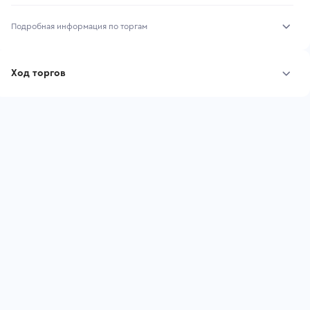
Подробная информация по торгам
Начало торгов:
07.08.2026, 10:00 МСК
Ход торгов
Конец торгов:
14.08.2026, 10:00 МСК
Участник
Дата, МСК
Ставка
Тип аукциона:
Открытые торги
Начальная цена:
3 492 000 ₽
Шаг торгов:
34 920 ₽
Ставок не найдено
Пользователь не принимал участие
Кол-во ставок:
-
в аукционах
Регион:
Белгородская Область