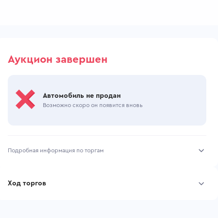
Аукцион завершен
Автомобиль не продан
Возможно скоро он появится вновь
Подробная информация по торгам
Начало торгов:
05.06.2026, 09:42 МСК
Ход торгов
Конец торгов:
05.06.2026, 14:53 МСК
Участник
Дата, МСК
Ставка
Тип аукциона:
Открытые торги