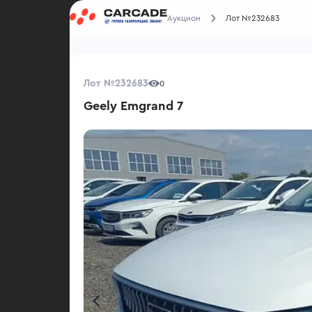
Аукцион
Лот №232683
Лот №232683
0
Geely Emgrand 7