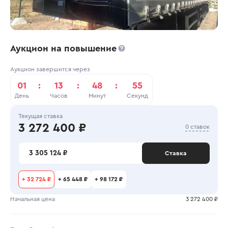
Аукцион на повышение
Аукцион завершится через
01
:
13
:
48
:
55
День
Часов
Минут
Секунд
Текущая ставка
3 272 400 ₽
0 ставок
3 305 124 ₽
Ставка
+
32 724 ₽
+
65 448 ₽
+
98 172 ₽
Начальная цена
3 272 400 ₽