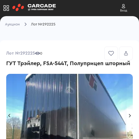
Вход
Аукцион
Лот №292225
Лот №292225
0
ГУТ Трэйлер, FSA-544Т, Полуприцеп шторный