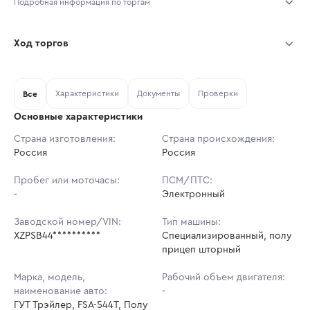
Подробная информация по торгам
Начало торгов:
03.08.2026, 09:46 МСК
Ход торгов
Конец торгов:
10.08.2026, 09:46 МСК
Участник
Дата, МСК
Ставка
Характеристики
Документы
Проверки
Тип аукциона:
Все
Открытые торги
Основные характеристики
Начальная цена:
3 272 400 ₽
Страна изготовления:
Страна происхождения:
Россия
Ставок не найдено
Россия
Шаг торгов:
32 724 ₽
Пользователь не принимал участие
в аукционах
Пробег или моточасы:
ПСМ/ПТС:
Кол-во ставок:
-
-
Электронный
Регион:
Санкт-Петербург
Заводской номер/VIN:
Тип машины:
XZPSB44**********
Специализированный, полу
прицеп шторный
Марка, модель,
Рабочий объем двигателя:
наименование авто:
-
ГУТ Трэйлер, FSA-544Т, Полу