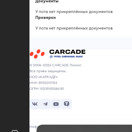
Документы
У лота нет прикреплённых документов
Проверки
У лота нет прикреплённых документов
© 2006-2026 CARCADE Лизинг.
Все права защищены.
ООО «КАРКАДЕ»
ИНН 3905019765
ОГРН 1023900586181
Информация о транспортном средстве, участвующем в «Авто