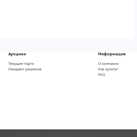
Аукцион
Информация
Текущие торги
О компании
Ожидают решения
Как купить?
FAQ
аукционе», включая сведения о его техническом состоянии, пробеге, наличи