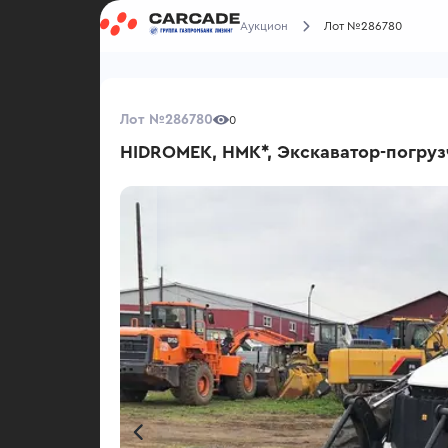
Аукцион
Лот №286780
Лот №286780
0
HIDROMEK, HMK*, Экскаватор-погруз