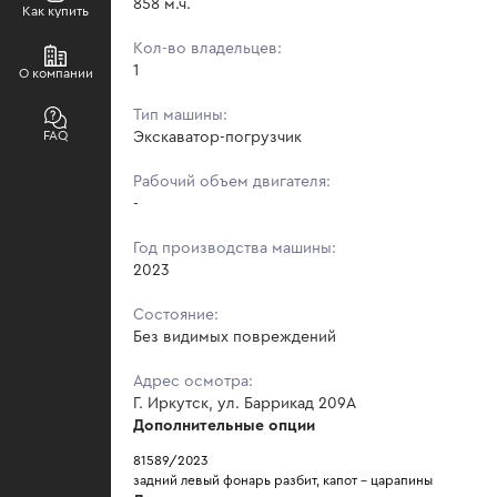
858 м.ч.
Как купить
Кол-во владельцев:
1
О компании
Тип машины:
FAQ
Экскаватор-погрузчик
Рабочий объем двигателя:
-
Год производства машины:
2023
Состояние:
Без видимых повреждений
Адрес осмотра:
Г. Иркутск, ул. Баррикад 209А
Дополнительные опции
81589/2023
задний левый фонарь разбит, капот - царапины