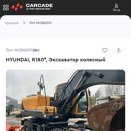
Вход
Аукцион
Лот №286501
Лот №286501
0
HYUNDAI, R180*, Экскаватор колесный