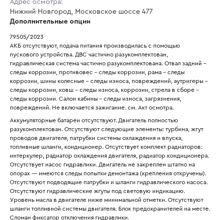
Адрес осмотра:
Нижний Новгород, Московское шоссе 477
Дополнительные опции
79505/2023
АКБ отсутствуют, подача питания производилась с помощью 
пускового устройства. ДВС частично разукомплектован, 
гидравлическая система частично разукомплектована. Отвал задний - 
следы коррозии, противовес - следы коррозии, рама - следы 
коррозии, шины колесные - следы износа, повреждений, аутригеры - 
следы коррозии, ковш - следы износа, коррозии, стрела в сборе - 
следы коррозии. Салон кабины - следы износа, загрязнения, 
повреждений. Не включается зажигание. см. Акт осмотра.
Аккумуляторные батареи отсутствуют. Двигатель полностью 
разукомплектован. Отсутствуют следующие элементы: турбина, жгут 
проводов двигателя, патрубки системы охлаждения и впуска, 
топливные шланги, кондиционер. Отсутствует комплект радиаторов: 
интеркулер, радиатор охлаждения двигателя, радиатор кондиционера. 
Отсутствует насос гидравлики. Двигатель не закреплен штатно на 
опорах — имеются следы попытки демонтажа (крепления откручены). 
Отсутствуют подводящие патрубки и шланги гидравлического насоса. 
Отсутствуют гидравлические жгуты под световую индикацию. 
Уровень масла в двигателе ниже минимальной отметки. Отсутствуют 
шланги топливной системы двигателя. Блок предохранителей на месте. 
Сломан фиксатор отключения гидравлики.