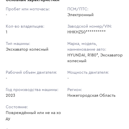
Начальная цена:
8 660 800 ₽
Пробег или моточасы:
ПСМ/ПТС:
-
Ставок не найдено
Электронный
Шаг торгов:
86 608 ₽
Пользователь не принимал участие
в аукционах
Кол-во владельцев:
Заводской номер/VIN:
Кол-во ставок:
-
1
HHKHZ50**********
Регион:
Нижегородская Область
Тип машины:
Марка, модель,
Экскаватор колесный
наименование авто:
HYUNDAI, R180*, Экскаватор
колесный
Рабочий объем двигателя:
Мощность двигателя:
-
-
Год производства машины:
Регион:
2023
Нижегородская Область
Состояние:
Повреждённый или не на хо
ду