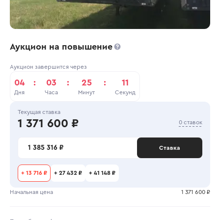
Аукцион на повышение
Аукцион завершится через
04
:
03
:
25
:
11
Дня
Часа
Минут
Секунд
Текущая ставка
1 371 600 ₽
0 ставок
1 385 316 ₽
Ставка
+
13 716 ₽
+
27 432 ₽
+
41 148 ₽
Начальная цена
1 371 600 ₽