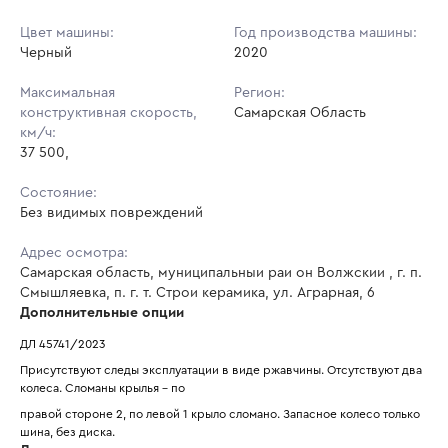
Цвет машины:
Год производства машины:
Черный
2020
Максимальная
Регион:
конструктивная скорость,
Самарская Область
км/ч:
37 500,
Состояние:
Без видимых повреждений
Адрес осмотра:
Самарская область, муниципальныи раи он Волжскии , г. п.
Смышляевка, п. г. т. Строи керамика, ул. Аграрная, 6
Дополнительные опции
ДЛ 45741/2023
Присутствуют следы эксплуатации в виде ржавчины. Отсутствуют два 
колеса. Сломаны крылья - по
правой стороне 2, по левой 1 крыло сломано. Запасное колесо только 
шина, без диска.