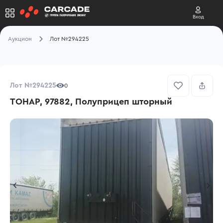
Вход
Аукцион
Лот №294225
Лот №294225
0
ТОНАР, 97882, Полуприцеп шторный