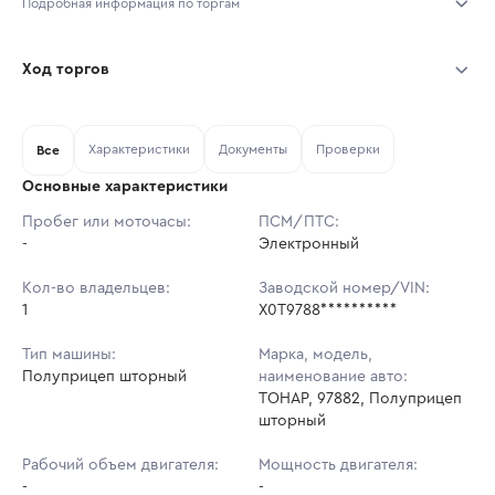
Подробная информация по торгам
Начало торгов:
04.08.2026, 10:52 МСК
Ход торгов
Конец торгов:
11.08.2026, 10:52 МСК
Участник
Дата, МСК
Ставка
Характеристики
Документы
Проверки
Тип аукциона:
Все
Открытые торги
Основные характеристики
Начальная цена:
1 371 600 ₽
Пробег или моточасы:
ПСМ/ПТС:
-
Ставок не найдено
Электронный
Шаг торгов:
13 716 ₽
Пользователь не принимал участие
в аукционах
Кол-во владельцев:
Заводской номер/VIN:
Кол-во ставок:
-
1
X0T9788**********
Регион:
Самарская Область
Тип машины:
Марка, модель,
Полуприцеп шторный
наименование авто:
ТОНАР, 97882, Полуприцеп
шторный
Рабочий объем двигателя:
Мощность двигателя:
-
-