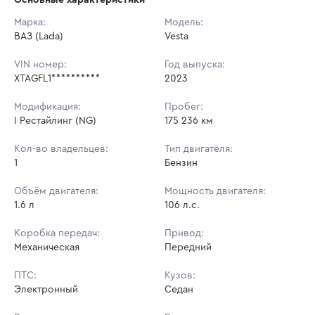
Начальная цена:
660 800 ₽
Марка:
Модель:
ВАЗ (Lada)
Ставок не найдено
Vesta
Шаг торгов:
6 608 ₽
Пользователь не принимал участие
в аукционах
VIN номер:
Год выпуска:
Кол-во ставок:
-
XTAGFL1**********
2023
Регион:
Орловская Область
Модификация:
Пробег:
I Рестайлинг (NG)
175 236 км
Кол-во владельцев:
Тип двигателя:
1
Бензин
Объём двигателя:
Мощность двигателя:
1.6 л
106 л.с.
Коробка передач:
Привод:
Механическая
Передний
ПТС:
Кузов:
Электронный
Седан