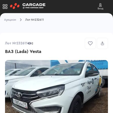
Вход
Аукцион
Лот №232611
Лот №232611
2
ВАЗ (Lada) Vesta