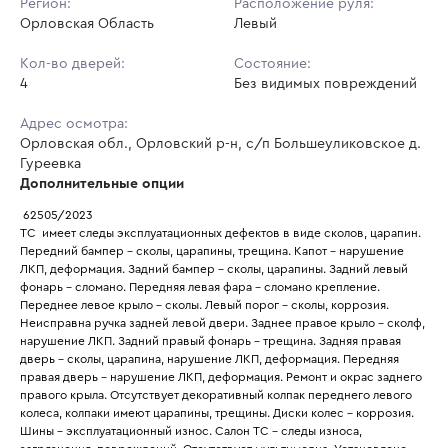
Регион:
Расположение руля:
Орловская Область
Левый
Кол-во дверей:
Состояние:
4
Без видимых повреждений
Адрес осмотра:
Орловская обл., Орловский р-н, с/п Большеуликовское д.
Гуреевка
Дополнительные опции
 62505/2023
ТС  имеет следы эксплуатационных дефектов в виде сколов, царапин. 
Передний бампер - сколы, царапины, трещина. Капот - нарушение 
ЛКП, деформация. Задний бампер - сколы, царапины. Задний левый 
фонарь - сломано. Передняя левая фара - сломано крепление. 
Переднее левое крыло - сколы. Левый порог - сколы, коррозия. 
Неисправна ручка задней левой двери. Заднее правое крыло - сколф, 
нарушение ЛКП. Задний правый фонарь - трещина. Задняя правая 
дверь - сколы, царапина, нарушение ЛКП, деформация. Передняя 
правая дверь - нарушение ЛКП, деформация. Ремонт и окрас заднего 
правого крыла. Отсутствует декоративный колпак переднего левого 
колеса, колпаки имеют царапины, трещины. Диски колес - коррозия. 
Шины - эксплуатационный износ. Салон ТС - следы износа, 