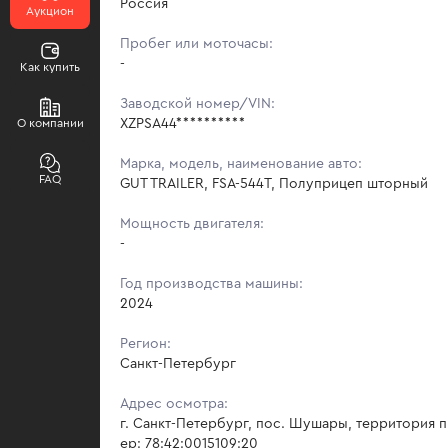
Россия
Аукцион
Пробег или моточасы:
-
Как купить
Заводской номер/VIN:
XZPSA44**********
О компании
Марка, модель, наименование авто:
FAQ
GUT TRAILER, FSA-544Т, Полуприцеп шторный
Мощность двигателя:
-
Год производства машины:
2024
Регион:
Санкт-Петербург
Адрес осмотра:
г. Санкт-Петербург, пос. Шушары, территория 
ер: 78:42:0015109:20