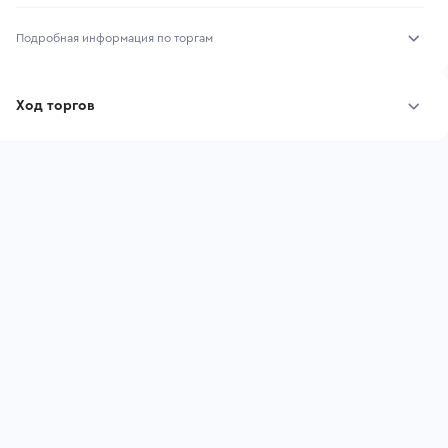
Подробная информация по торгам
Начало торгов:
03.08.2026, 10:34 МСК
Ход торгов
Конец торгов:
10.08.2026, 10:34 МСК
Участник
Дата, МСК
Ставка
Тип аукциона:
Открытые торги
Начальная цена:
4 245 300 ₽
Шаг торгов:
42 453 ₽
Ставок не найдено
Пользователь не принимал участие
Кол-во ставок:
-
в аукционах
Регион:
Санкт-Петербург