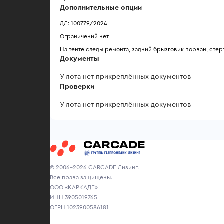
Дополнительные опции
ДЛ: 100779/2024
Ограничений нет
На тенте следы ремонта, задний брызговик порван, сте
Документы
У лота нет прикреплённых документов
Проверки
У лота нет прикреплённых документов
© 2006-2026 CARCADE Лизинг.
Все права защищены.
ООО «КАРКАДЕ»
ИНН 3905019765
ОГРН 1023900586181