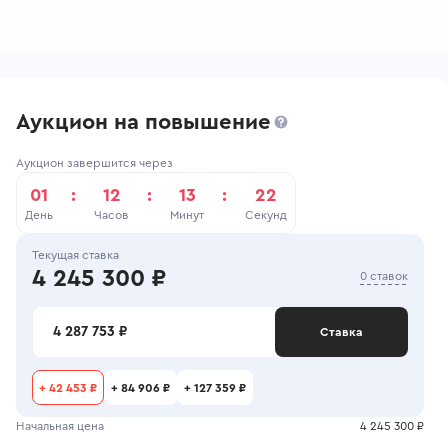
Аукцион на повышение
Аукцион завершится через
01
:
12
:
13
:
22
День
Часов
Минут
Секунд
Текущая ставка
4 245 300 ₽
0 ставок
4 287 753 ₽
Ставка
+
42 453 ₽
+
84 906 ₽
+
127 359 ₽
Начальная цена
4 245 300 ₽