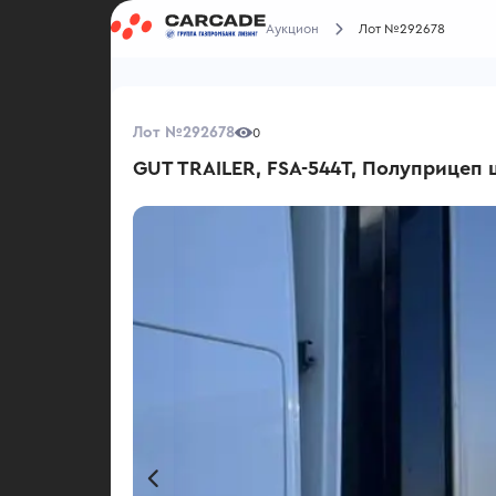
Аукцион
Лот №292678
Лот №292678
0
GUT TRAILER, FSA-544Т, Полуприцеп