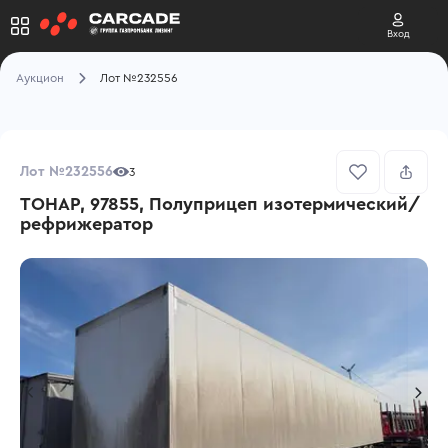
Вход
Аукцион
Лот №232556
Лот №232556
3
ТОНАР, 97855, Полуприцеп изотермический/
рефрижератор