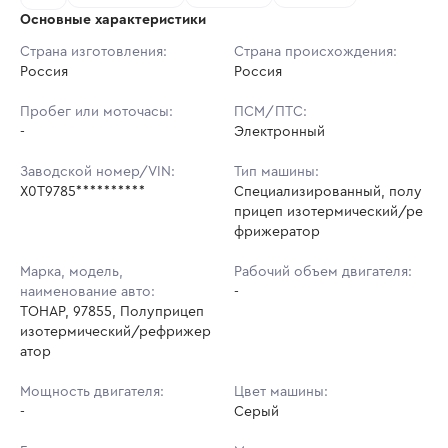
Основные характеристики
Начальная цена:
4 458 540 ₽
Страна изготовления:
Страна происхождения:
Россия
Ставок не найдено
Россия
Шаг торгов:
44 585 ₽
Пользователь не принимал участие
в аукционах
Пробег или моточасы:
ПСМ/ПТС:
Кол-во ставок:
-
-
Электронный
Регион:
Пермский Край
Заводской номер/VIN:
Тип машины:
X0T9785**********
Специализированный, полу
прицеп изотермический/ре
фрижератор
Марка, модель,
Рабочий объем двигателя:
наименование авто:
-
ТОНАР, 97855, Полуприцеп
изотермический/рефрижер
атор
Мощность двигателя:
Цвет машины:
-
Серый