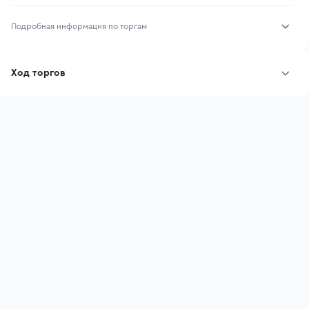
Подробная информация по торгам
Начало торгов:
31.07.2026, 04:55 МСК
Ход торгов
Конец торгов:
07.08.2026, 04:25 МСК
Участник
Дата, МСК
Ставка
Тип аукциона:
Открытые торги
Начальная цена:
1 453 500 ₽
Шаг торгов:
14 535 ₽
Ставок не найдено
Пользователь не принимал участие
Кол-во ставок:
-
в аукционах
Регион:
Москва