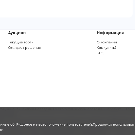
Аукцион
Информация
Текущие торги
О компании
Ожидают решения
Как купить?
FAQ
аукционе», включая сведения о его техническом состоянии, пробеге, наличи
ных целях.
ность и полноту указанных данных, поскольку они основаны на информации, 
анные об IP-адресе и местоположение пользователей.Продолжая использовать
проверять состояние транспортного средства перед участием в торгах.
х.
чной офертой в смысле, предусмотренном ст. 435-437 ГК РФ.