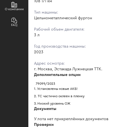
108 171 км
О компании
Тип машины:
Цельнометаллический фургон
FAQ
Рабочий объем двигателя:
3 л
Год производства машины:
2023
Адрес осмотра:
г. Москва, Эстакада Лужнецкая ТТК.
Дополнительные опции
  79099/2023
1. Установлены новые АКБ!
2. ТС частично оклеен в пленку
3. Низкий уровень ОЖ
Документы
У лота нет прикреплённых документов
Проверки