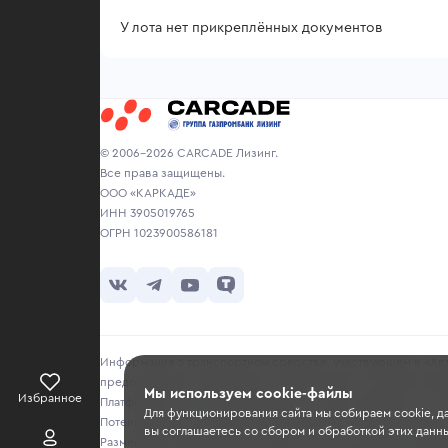
У лота нет прикреплённых документов
© 2006-2026 CARCADE Лизинг.
Все права защищены.
ООО «КАРКАДЕ»
ИНН 3905019765
ОГРН 1023900586181
Информация о транспортном средстве, участвующем в «Авто
предоставляется продавцом исключительно в ознакомитель
Мы используем cookie-файлы
Избранное
Платформа не несет ответственности за достоверность, точ
Для функционирования сайта мы собираем cookie, д
Потенциальным покупателям рекомендуется самостоятельно 
вы соглашаетесь со сбором и обработкой этих данны
Размещение информации о лотах на сайте не является публи