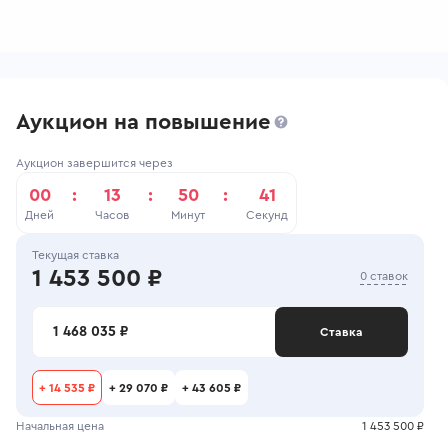
Аукцион на повышение
Аукцион завершится через
00
:
13
:
50
:
40
Дней
Часов
Минут
Секунд
Текущая ставка
1 453 500 ₽
0 ставок
1 468 035 ₽
Ставка
+
14 535 ₽
+
29 070 ₽
+
43 605 ₽
Начальная цена
1 453 500 ₽