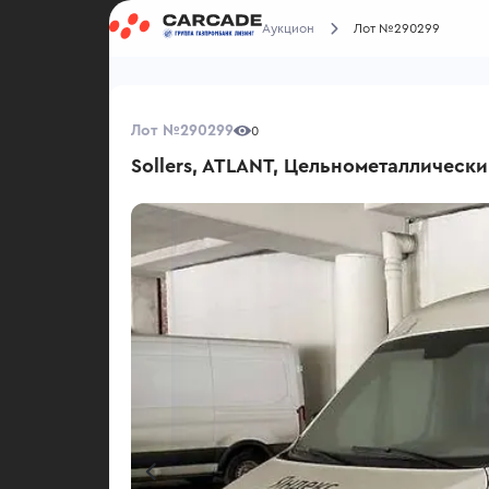
Аукцион
Лот №290299
Лот №290299
0
Sollers, ATLANT, Цельнометаллическ