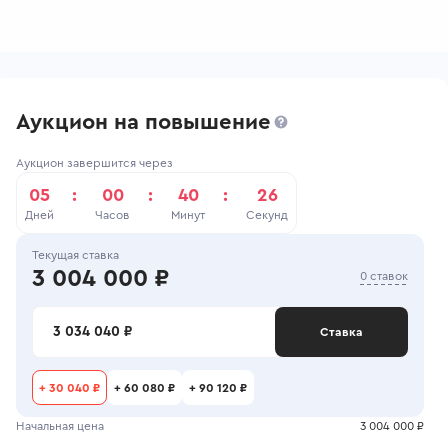
Аукцион на повышение
Аукцион завершится через
05
:
00
:
40
:
26
Дней
Часов
Минут
Секунд
Текущая ставка
3 004 000 ₽
0 ставок
3 034 040 ₽
Ставка
+
30 040 ₽
+
60 080 ₽
+
90 120 ₽
Начальная цена
3 004 000 ₽