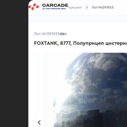
Аукцион
Лот №297653
Лот №297653
0
FOXTANK, 8777, Полуприцеп цистерн