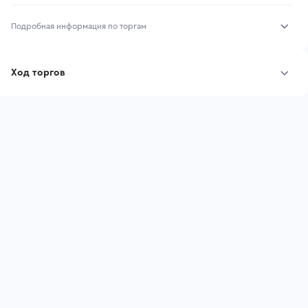
Подробная информация по торгам
Начало торгов:
07.08.2026, 12:04 МСК
Ход торгов
Конец торгов:
14.08.2026, 12:04 МСК
Участник
Дата, МСК
Ставка
Тип аукциона:
Открытые торги
Начальная цена:
3 004 000 ₽
Шаг торгов:
30 040 ₽
Ставок не найдено
Пользователь не принимал участие
Кол-во ставок:
-
в аукционах
Регион:
Оренбургская Область