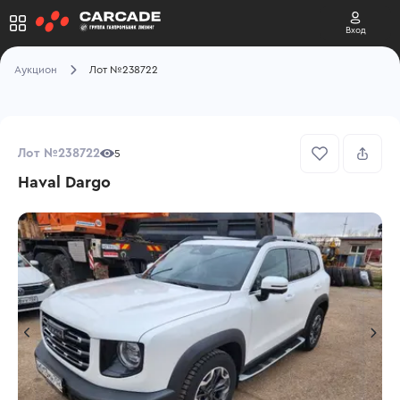
Вход
Аукцион
Лот №238722
Лот №238722
5
Haval Dargo