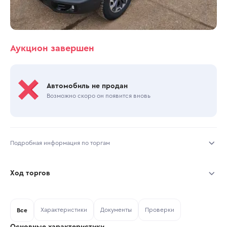
Аукцион завершен
Автомобиль не продан
Возможно скоро он появится вновь
Подробная информация по торгам
Начало торгов:
11.06.2026, 10:00 МСК
Ход торгов
Конец торгов:
17.06.2026, 13:32 МСК
Участник
Дата, МСК
Ставка
Характеристики
Документы
Проверки
Тип аукциона:
Все
Открытые торги
Основные характеристики