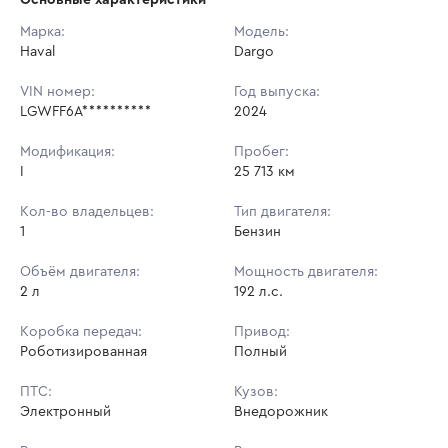
Начальная цена:
2 974 650 ₽
Марка:
Модель:
Haval
Ставок не найдено
Dargo
Шаг торгов:
29 746 ₽
Пользователь не принимал участие
в аукционах
VIN номер:
Год выпуска:
Кол-во ставок:
-
LGWFF6A**********
2024
Регион:
Башкортостан Республика
Модификация:
Пробег:
I
25 713 км
Кол-во владельцев:
Тип двигателя:
1
Бензин
Объём двигателя:
Мощность двигателя:
2 л
192 л.с.
Коробка передач:
Привод:
Роботизированная
Полный
ПТС:
Кузов:
Электронный
Внедорожник