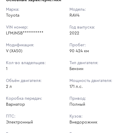
Начальная цена:
2 776 500 ₽
Марка:
Модель:
Toyota
Ставок не найдено
RAV4
Шаг торгов:
27 765 ₽
Пользователь не принимал участие
в аукционах
VIN номер:
Год выпуска:
Кол-во ставок:
-
LFMJN5B**********
2022
Регион:
Санкт-Петербург
Модификация:
Пробег:
V (XA50)
90 424 км
Кол-во владельцев:
Тип двигателя:
1
Бензин
Объём двигателя:
Мощность двигателя:
2 л
171 л.с.
Коробка передач:
Привод:
Вариатор
Полный
ПТС:
Кузов:
Электронный
Внедорожник