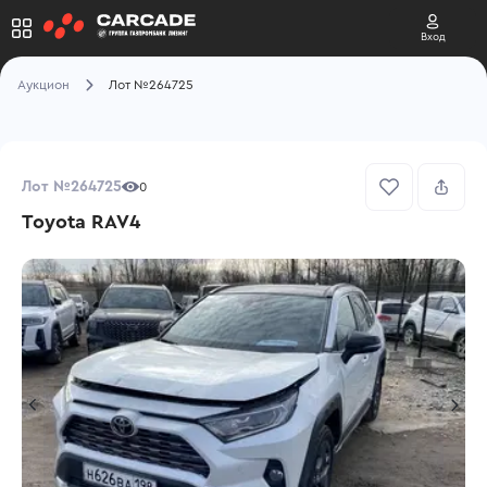
Вход
Аукцион
Лот №264725
Лот №264725
0
Toyota RAV4