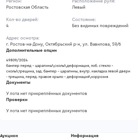
Регион:
Расположение руля:
Ростовская Область
Левый
Кол-во дверей:
Состояние:
4
Без видимых повреждений
Адрес осмотра:
г. Ростов-на-Дону, Октябрьский р-н, ул. Вавилова, 59/6
Дополнительные опции
49809/2024
бампер перед - царапины\сколы\деформация, лоб. стекло - 
сколы\трещина, зад. бампер - царапины, внутр. накладка левой двери 
- трещина, перед. правое крыло - деформация\коррозия
Документы
У лота нет прикреплённых документов
Проверки
У лота нет прикреплённых документов
Аукцион
Информация