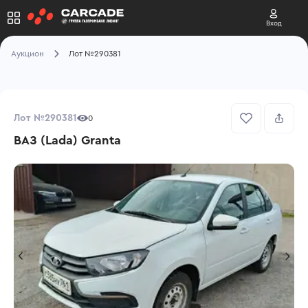
Вход
Аукцион
Лот №290381
Лот №290381
0
ВАЗ (Lada) Granta