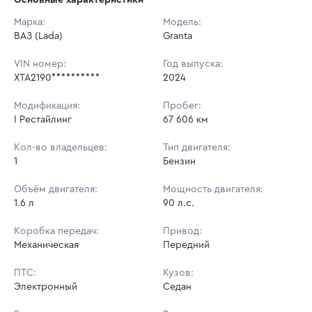
Начальная цена:
712 000 ₽
Марка:
Модель:
ВАЗ (Lada)
Ставок не найдено
Granta
Шаг торгов:
7 120 ₽
Пользователь не принимал участие
в аукционах
VIN номер:
Год выпуска:
Кол-во ставок:
-
XTA2190**********
2024
Регион:
Ростовская Область
Модификация:
Пробег:
I Рестайлинг
67 606 км
Кол-во владельцев:
Тип двигателя:
1
Бензин
Объём двигателя:
Мощность двигателя:
1.6 л
90 л.с.
Коробка передач:
Привод:
Механическая
Передний
ПТС:
Кузов:
Электронный
Седан