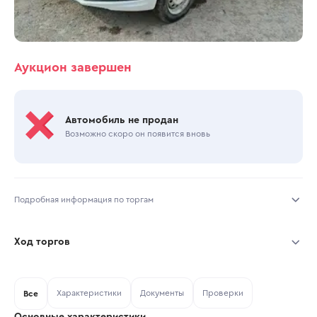
Аукцион завершен
Автомобиль не продан
Возможно скоро он появится вновь
Подробная информация по торгам
Начало торгов:
31.07.2026, 08:28 МСК
Ход торгов
Конец торгов:
05.08.2026, 17:04 МСК
Участник
Дата, МСК
Ставка
Характеристики
Документы
Проверки
Тип аукциона:
Все
Открытые торги
Основные характеристики