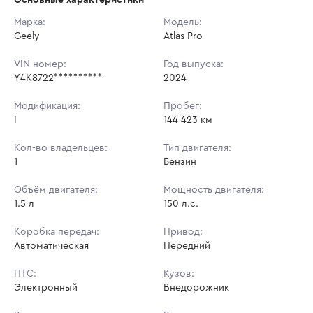
Начальная цена:
1 330 200 ₽
Марка:
Модель:
Geely
Ставок не найдено
Atlas Pro
Шаг торгов:
13 302 ₽
Пользователь не принимал участие
в аукционах
VIN номер:
Год выпуска:
Кол-во ставок:
-
Y4K8722**********
2024
Регион:
Краснодарский Край
Модификация:
Пробег:
I
144 423 км
Кол-во владельцев:
Тип двигателя:
1
Бензин
Объём двигателя:
Мощность двигателя:
1.5 л
150 л.с.
Коробка передач:
Привод:
Автоматическая
Передний
ПТС:
Кузов:
Электронный
Внедорожник