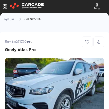
Вход
Аукцион
Лот №271740
Лот №271740
0
Geely Atlas Pro