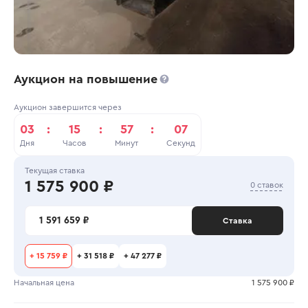
Аукцион на повышение
Аукцион завершится через
03
:
15
:
57
:
07
Дня
Часов
Минут
Секунд
Текущая ставка
1 575 900 ₽
0 ставок
1 591 659 ₽
Ставка
+
15 759 ₽
+
31 518 ₽
+
47 277 ₽
Начальная цена
1 575 900 ₽