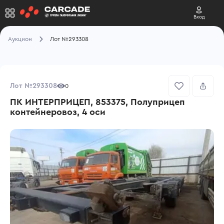
Вход
Аукцион
Лот №293308
Лот №293308
0
ПК ИНТЕРПРИЦЕП, 853375, Полуприцеп
контейнеровоз, 4 оси