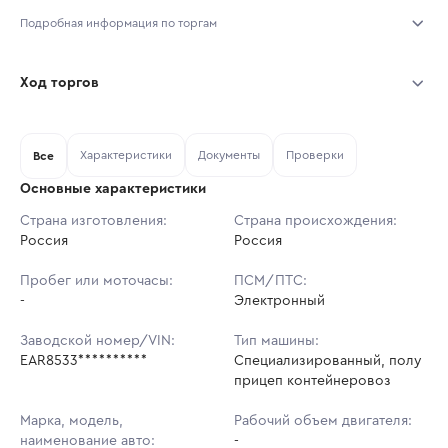
Подробная информация по торгам
Начало торгов:
03.08.2026, 11:56 МСК
Ход торгов
Конец торгов:
10.08.2026, 11:56 МСК
Участник
Дата, МСК
Ставка
Характеристики
Документы
Проверки
Тип аукциона:
Все
Открытые торги
Основные характеристики
Начальная цена:
1 575 900 ₽
Страна изготовления:
Страна происхождения:
Россия
Ставок не найдено
Россия
Шаг торгов:
15 759 ₽
Пользователь не принимал участие
в аукционах
Пробег или моточасы:
ПСМ/ПТС:
Кол-во ставок:
-
-
Электронный
Регион:
Московская Область
Заводской номер/VIN:
Тип машины:
EAR8533**********
Специализированный, полу
прицеп контейнеровоз
Марка, модель,
Рабочий объем двигателя:
наименование авто:
-