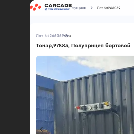
Аукцион
Лот №266069
Лот №266069
0
Тонар,97883, Полуприцеп бортовой