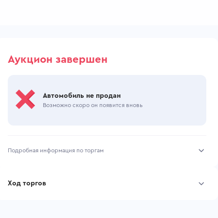
Аукцион завершен
Автомобиль не продан
Возможно скоро он появится вновь
Подробная информация по торгам
Начало торгов:
07.07.2026, 07:32 МСК
Ход торгов
Конец торгов:
09.07.2026, 10:51 МСК
Участник
Дата, МСК
Ставка
Тип аукциона:
Открытые торги