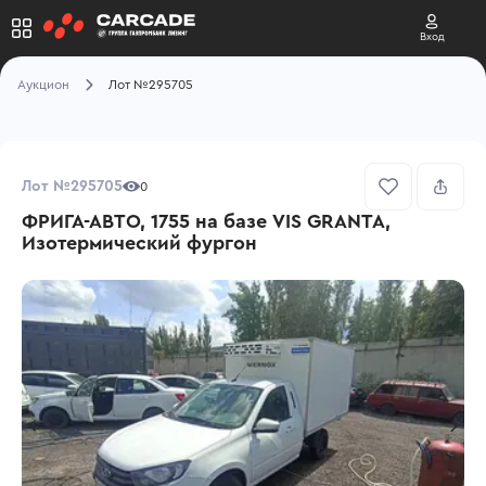
Вход
Аукцион
Лот №295705
Лот №295705
0
ФРИГА-АВТО, 1755 на базе VIS GRANTA,
Изотермический фургон