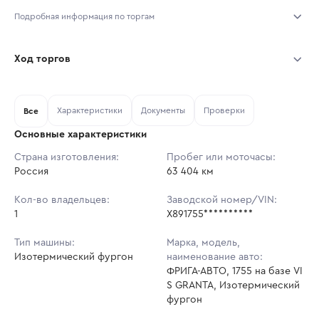
Подробная информация по торгам
Начало торгов:
05.08.2026, 22:10 МСК
Ход торгов
Конец торгов:
12.08.2026, 19:10 МСК
Участник
Дата, МСК
Ставка
Характеристики
Документы
Проверки
Тип аукциона:
Все
Открытые торги
Основные характеристики
Начальная цена:
1 134 000 ₽
Страна изготовления:
Пробег или моточасы:
Россия
Ставок не найдено
63 404 км
Шаг торгов:
11 340 ₽
Пользователь не принимал участие
в аукционах
Кол-во владельцев:
Заводской номер/VIN:
Кол-во ставок:
-
1
X891755**********
Регион:
Нижегородская Область
Тип машины:
Марка, модель,
Изотермический фургон
наименование авто:
ФРИГА-АВТО, 1755 на базе VI
S GRANTA, Изотермический
фургон