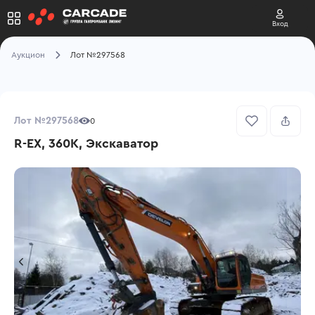
Вход
Аукцион
Лот №297568
Лот №297568
0
R-EX, 360K, Экскаватор