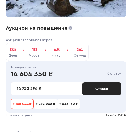
Аукцион на повышение
Аукцион завершится через
05
:
10
:
48
:
54
Дней
Часов
Минут
Секунд
Текущая ставка
14 604 350 ₽
0 ставок
14 750 394 ₽
Ставка
+
146 044 ₽
+
292 088 ₽
+
438 132 ₽
Начальная цена
14 604 350 ₽