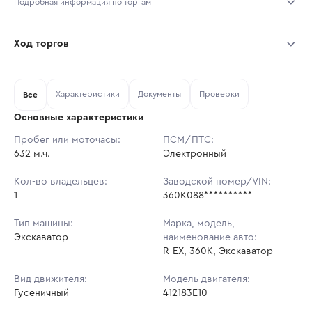
Подробная информация по торгам
Начало торгов:
07.08.2026, 11:50 МСК
Ход торгов
Конец торгов:
14.08.2026, 11:50 МСК
Участник
Дата, МСК
Ставка
Характеристики
Документы
Проверки
Тип аукциона:
Все
Открытые торги
Основные характеристики
Начальная цена:
14 604 350 ₽
Пробег или моточасы:
ПСМ/ПТС:
632 м.ч.
Ставок не найдено
Электронный
Шаг торгов:
146 044 ₽
Пользователь не принимал участие
в аукционах
Кол-во владельцев:
Заводской номер/VIN:
Кол-во ставок:
-
1
360K088**********
Регион:
Москва
Тип машины:
Марка, модель,
Экскаватор
наименование авто:
R-EX, 360K, Экскаватор
Вид движителя:
Модель двигателя:
Гусеничный
412183E10