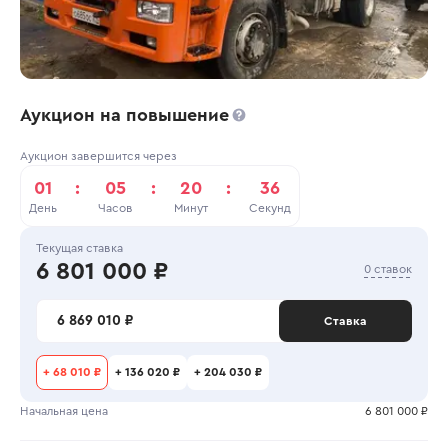
Аукцион на повышение
Аукцион завершится через
01
:
05
:
20
:
36
День
Часов
Минут
Секунд
Текущая ставка
6 801 000 ₽
0 ставок
6 869 010 ₽
Ставка
+
68 010 ₽
+
136 020 ₽
+
204 030 ₽
Начальная цена
6 801 000 ₽