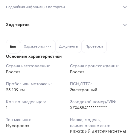
Подробная информация по торгам
Начало торгов:
06.08.2026, 11:44 МСК
Ход торгов
Конец торгов:
09.08.2026, 23:44 МСК
Участник
Дата, МСК
Ставка
Характеристики
Документы
Проверки
Тип аукциона:
Все
Открытые торги
Основные характеристики
Начальная цена:
6 801 000 ₽
Страна изготовления:
Страна происхождения:
Россия
Ставок не найдено
Россия
Шаг торгов:
68 010 ₽
Пользователь не принимал участие
в аукционах
Пробег или моточасы:
ПСМ/ПТС:
Кол-во ставок:
-
23 109 км
Электронный
Регион:
Архангельская Область
Кол-во владельцев:
Заводской номер/VIN:
1
XZX4554**********
Тип машины:
Марка, модель,
Мусоровоз
наименование авто:
РЯЖСКИЙ АВТОРЕМОНТНЫ