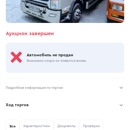
Аукцион завершен
Автомобиль не продан
Возможно скоро он появится вновь
Подробная информация по торгам
Начало торгов:
24.06.2026, 10:24 МСК
Ход торгов
Конец торгов:
29.06.2026, 14:55 МСК
Участник
Дата, МСК
Ставка
Характеристики
Документы
Проверки
Тип аукциона:
Все
Открытые торги