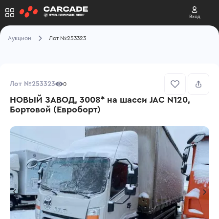
Вход
Аукцион
Лот №253323
Лот №253323
0
НОВЫЙ ЗАВОД, 3008* на шасси JAC N120,
Бортовой (Евроборт)