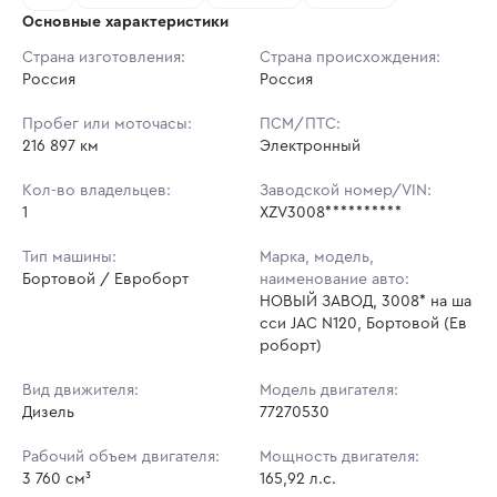
Основные характеристики
Начальная цена:
2 344 600 ₽
Страна изготовления:
Страна происхождения:
Россия
Ставок не найдено
Россия
Шаг торгов:
23 446 ₽
Пользователь не принимал участие
в аукционах
Пробег или моточасы:
ПСМ/ПТС:
Кол-во ставок:
-
216 897 км
Электронный
Регион:
Ставропольский Край
Кол-во владельцев:
Заводской номер/VIN:
1
XZV3008**********
Тип машины:
Марка, модель,
Бортовой / Евроборт
наименование авто:
НОВЫЙ ЗАВОД, 3008* на ша
сси JAC N120, Бортовой (Ев
роборт)
Вид движителя:
Модель двигателя:
Дизель
77270530
Рабочий объем двигателя:
Мощность двигателя:
3 760 см³
165,92 л.с.