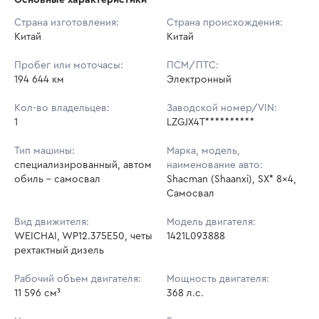
Начальная цена:
4 028 000 ₽
Страна изготовления:
Страна происхождения:
Китай
Ставок не найдено
Китай
Шаг торгов:
5 000 ₽
Пользователь не принимал участие
в аукционах
Пробег или моточасы:
ПСМ/ПТС:
Кол-во ставок:
-
194 644 км
Электронный
Регион:
Краснодарский Край
Кол-во владельцев:
Заводской номер/VIN:
1
LZGJX4T**********
Тип машины:
Марка, модель,
специализированный, автом
наименование авто:
обиль - самосвал
Shacman (Shaanxi), SX* 8x4,
Самосвал
Вид движителя:
Модель двигателя:
WEICHAI, WP12.375E50, четы
1421L093888
рехтактный дизель
Рабочий объем двигателя:
Мощность двигателя:
11 596 см³
368 л.с.