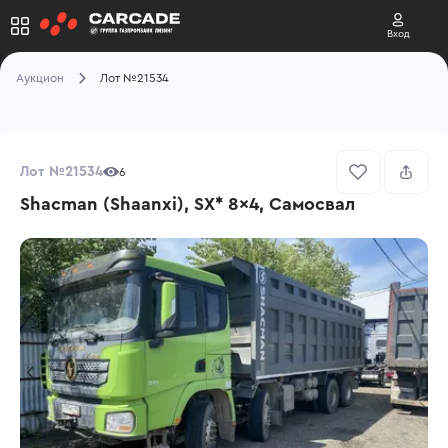
Вход
Аукцион
Лот №21534
Лот №21534
6
Shacman (Shaanxi), SX* 8x4, Самосвал