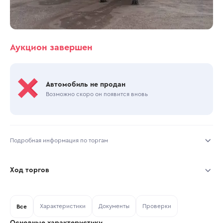
Аукцион завершен
Автомобиль не продан
Возможно скоро он появится вновь
Подробная информация по торгам
Начало торгов:
12.03.2026, 12:22 МСК
Ход торгов
Конец торгов:
16.03.2026, 12:22 МСК
Участник
Дата, МСК
Ставка
Характеристики
Документы
Проверки
Тип аукциона:
Все
Открытые торги
Основные характеристики