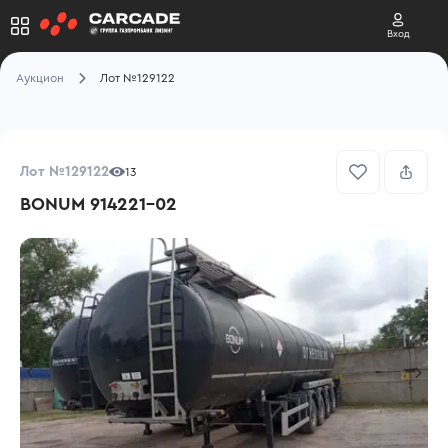
Вход
Аукцион
Лот №129122
Лот №129122
13
BONUM 914221-02