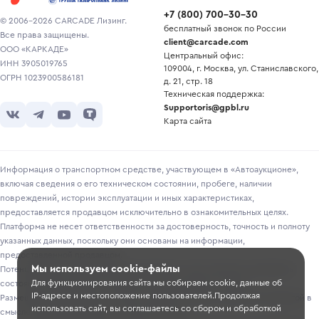
+7
(
800
)
700-30-30
© 2006-2026 CARCADE Лизинг.
бесплатный звонок по России
Все права защищены.
client@carcade.com
ООО «КАРКАДЕ»
Центральный офис:
ИНН 3905019765
109004, г. Москва, ул. Станиславского,
ОГРН 1023900586181
д. 21, стр. 18
Техническая поддержка:
Supportoris@gpbl.ru
Карта сайта
Информация о транспортном средстве, участвующем в «Автоаукционе»,
включая сведения о его техническом состоянии, пробеге, наличии
повреждений, истории эксплуатации и иных характеристиках,
предоставляется продавцом исключительно в ознакомительных целях.
Платформа не несет ответственности за достоверность, точность и полноту
указанных данных, поскольку они основаны на информации,
предоставленной продавцом.
Мы используем cookie-файлы
Потенциальным покупателям рекомендуется самостоятельно проверять
Для функционирования сайта мы собираем cookie, данные об
состояние транспортного средства перед участием в торгах.
IP-адресе и местоположение пользователей.Продолжая
Размещение информации о лотах на сайте не является публичной офертой в
использовать сайт, вы соглашаетесь со сбором и обработкой
смысле, предусмотренном ст. 435-437 ГК РФ.